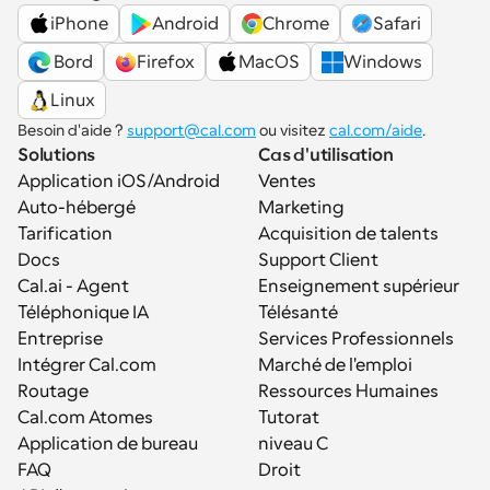
iPhone
Android
Chrome
Safari
 Bord
Firefox
MacOS
Windows
Linux
Besoin d'aide ? 
support@cal.com
 ou visitez 
cal.com/aide
.
Solutions
Cas d'utilisation
Application iOS/Android
Ventes
Auto-hébergé
Marketing
Tarification
Acquisition de talents
Docs
Support Client
Cal.ai - Agent 
Enseignement supérieur
Téléphonique IA
Télésanté
Entreprise
Services Professionnels
Intégrer Cal.com
Marché de l'emploi
Routage
Ressources Humaines
Cal.com Atomes
Tutorat
Application de bureau
niveau C
FAQ
Droit