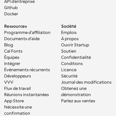
API d'entreprise
Github
Docker
Ressources
Société
Programme d'affiliation
Emplois
Documents d'aide
À propos
Blog
Ouvrir Startup
Cal Fonts
Soutien
Équipes
Confidentialité
Intégrer
Conditions
Événements récurrents
Licence
Développeurs
Sécurité
VVV
Journal des modifications
Flux de travail
Obtenez une 
Réunions instantanées
démonstration
App Store
Parlez aux ventes
Nécessite une 
confirmation