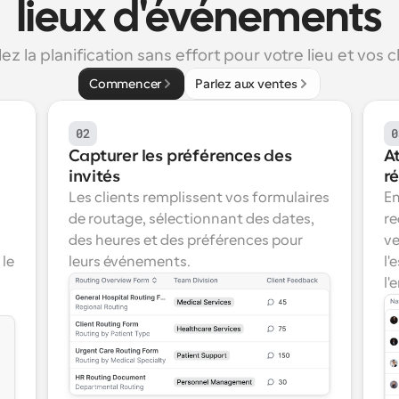
lieux d'événements
z la planification sans effort pour votre lieu et vos c
Commencer
Parlez aux ventes
02
0
Capturer les préférences des 
A
invités
r
Les clients remplissent vos formulaires 
En
de routage, sélectionnant des dates, 
re
 
des heures et des préférences pour 
ve
le 
leurs événements.
l'
l'