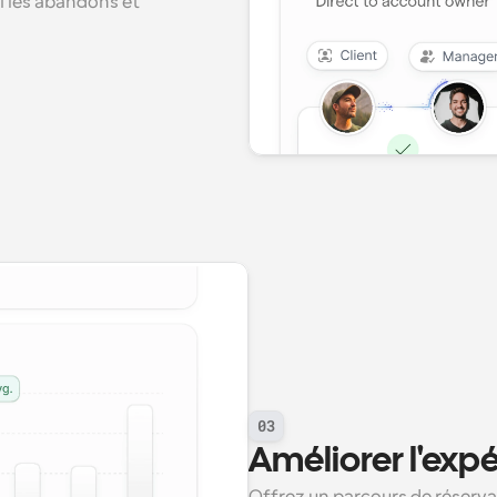
 les abandons et 
03
Améliorer l'expé