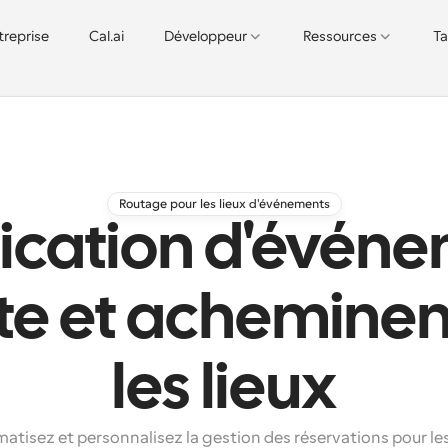
treprise
Cal.ai
Développeur
Ressources
Ta
Routage pour les lieux d'événements
fication d'évén
ente et achemine
les lieux
atisez et personnalisez la gestion des réservations pour les 