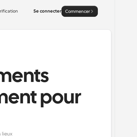
rification
Se connecter
Commencer
ements
ment pour
lieux 