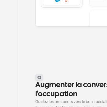
02
Augmenter la convers
l'occupation
Guidez les prospects vers le bon spécial