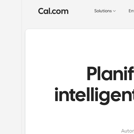
Solutions
En
Plani
intellig
Autom