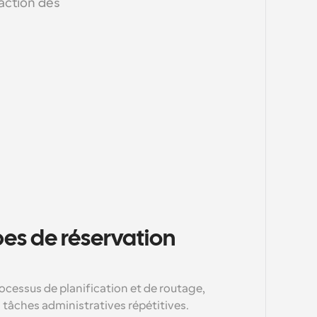
ction des 
pes de réservation 
cessus de planification et de routage, 
s tâches administratives répétitives.