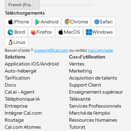
Select Language
French (France)
Téléchargements
iPhone
Android
Chrome
Safari
 Bord
Firefox
MacOS
Windows
Linux
Besoin d'aide ? 
support@cal.com
 ou visitez 
cal.com/aide
.
Solutions
Cas d'utilisation
Application iOS/Android
Ventes
Auto-hébergé
Marketing
Tarification
Acquisition de talents
Docs
Support Client
Cal.ai - Agent 
Enseignement supérieur
Téléphonique IA
Télésanté
Entreprise
Services Professionnels
Intégrer Cal.com
Marché de l'emploi
Routage
Ressources Humaines
Cal.com Atomes
Tutorat