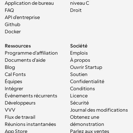
Application de bureau
niveau C
FAQ
Droit
API d'entreprise
Github
Docker
Ressources
Société
Programme d'affiliation
Emplois
Documents d'aide
À propos
Blog
Ouvrir Startup
Cal Fonts
Soutien
Équipes
Confidentialité
Intégrer
Conditions
Événements récurrents
Licence
Développeurs
Sécurité
VVV
Journal des modifications
Flux de travail
Obtenez une 
Réunions instantanées
démonstration
App Store
Parlez aux ventes