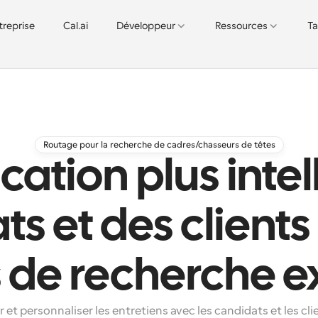
treprise
Cal.ai
Développeur
Ressources
Ta
Routage pour la recherche de cadres/chasseurs de têtes
cation plus inte
s et des clients
 de recherche e
et personnaliser les entretiens avec les candidats et les clie