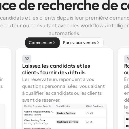
ace de recherche de 
 candidats et les clients depuis leur première demand
ecruteur ou consultant avec des workflows intelligent
automatisés.
Commencer
Parlez aux ventes
02
0
Laissez les candidats et les 
Ro
clients fournir des détails
o
r 
Les réservateurs répondent à vos 
En
s 
questions personnalisées, vous aidant 
pl
à qualifier les candidats ou les clients 
en
avant de réserver.
dé
le