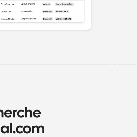
herche 
Cal.com