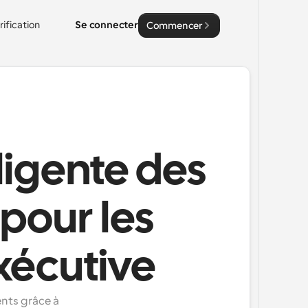
rification
Se connecter
Commencer
lligente des
 pour les
xécutive
nts grâce à 