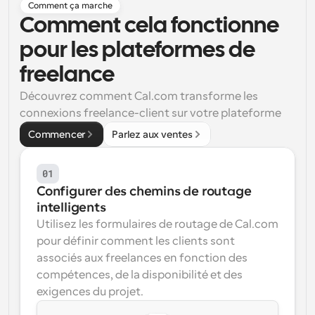
Comment ça marche
Comment cela fonctionne 
Flux de travail
Automatiser la planification et les rappels
pour les plateformes de 
Blog
freelance
Restez à jour avec les dernières nouvelles et mises à 
Programmation surpuissante avec des appels 
jour
Découvrez comment Cal.com transforme les 
alimentés par l'IA
connexions freelance-client sur votre plateforme
Réunions instantanées
Commencer
Parlez aux ventes
Rencontrez des clients en quelques minutes
Liens de groupe dynamique
01
Réservez facilement des réunions avec plusieurs 
Configurer des chemins de routage 
personnes
intelligents
Utilisez les formulaires de routage de Cal.com 
Webhooks
Soyez informé lorsque quelque chose se passe
pour définir comment les clients sont 
associés aux freelances en fonction des 
compétences, de la disponibilité et des 
exigences du projet.