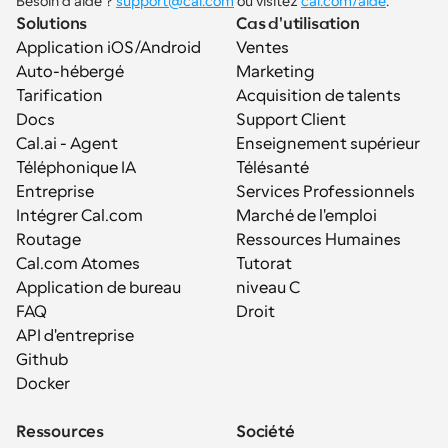
Besoin d'aide ? 
support@cal.com
 ou visitez 
cal.com/aide
.
Solutions
Cas d'utilisation
Application iOS/Android
Ventes
Auto-hébergé
Marketing
Tarification
Acquisition de talents
Docs
Support Client
Cal.ai - Agent 
Enseignement supérieur
Téléphonique IA
Télésanté
Entreprise
Services Professionnels
Intégrer Cal.com
Marché de l'emploi
Routage
Ressources Humaines
Cal.com Atomes
Tutorat
Application de bureau
niveau C
FAQ
Droit
API d'entreprise
Github
Docker
Ressources
Société