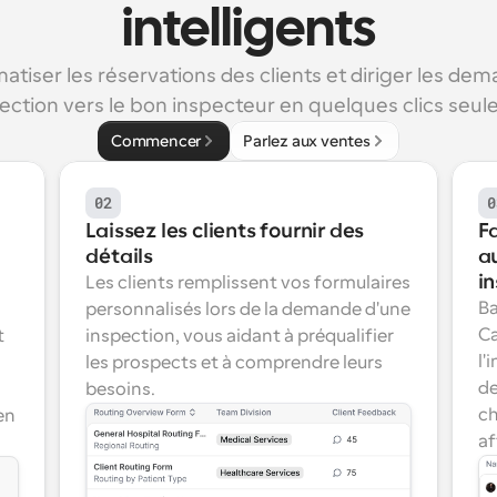
intelligents
tiser les réservations des clients et diriger les dem
ection vers le bon inspecteur en quelques clics seu
Commencer
Parlez aux ventes
02
0
Laissez les clients fournir des 
Fa
détails
a
i
Les clients remplissent vos formulaires 
Ba
personnalisés lors de la demande d'une 
Ca
 
inspection, vous aidant à préqualifier 
l'
les prospects et à comprendre leurs 
de
besoins.
ch
n 
af