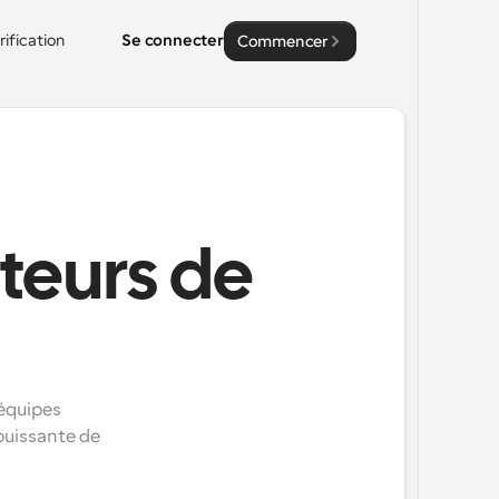
rification
Se connecter
Commencer
teurs de
équipes 
puissante de 