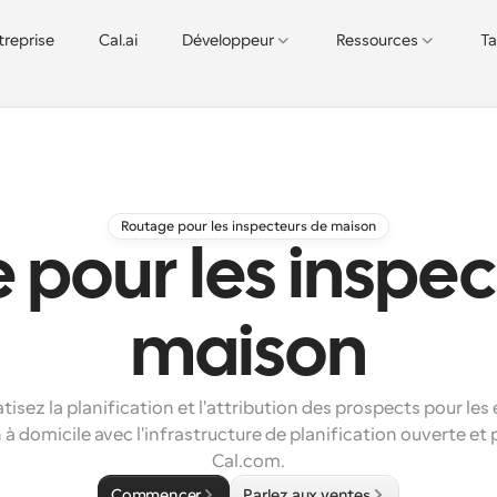
treprise
Cal.ai
Développeur
Ressources
Ta
Routage pour les inspecteurs de maison
 pour les inspec
maison
isez la planification et l'attribution des prospects pour les 
 à domicile avec l'infrastructure de planification ouverte et 
Cal.com.
Commencer
Parlez aux ventes