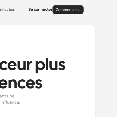
rification
Se connecter
Commencer
ceur plus
gences
ant une 
influence.