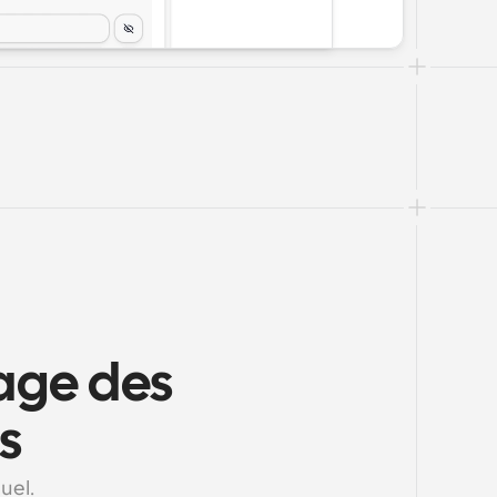
ge des 
s
uel.