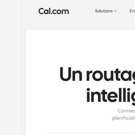
Solutions
En
Un routa
intel
Connect
planifica