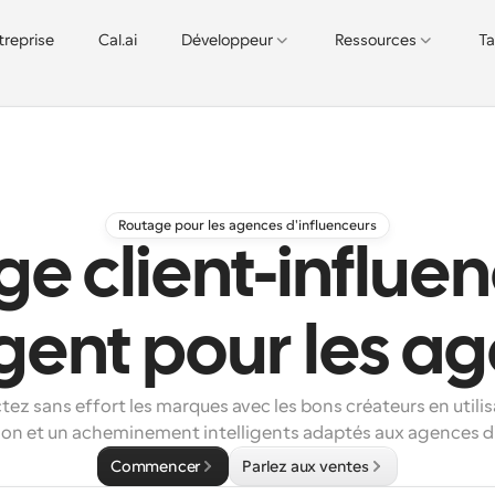
treprise
Cal.ai
Développeur
Ressources
Ta
Routage pour les agences d'influenceurs
ge client-influen
ligent pour les a
ez sans effort les marques avec les bons créateurs en utilis
tion et un acheminement intelligents adaptés aux agences d'
Commencer
Parlez aux ventes