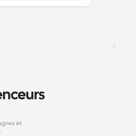
enceurs 
agnes et 
.