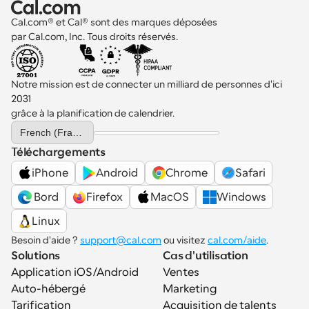
Cal.com® et Cal® sont des marques déposées 
par Cal.com, Inc. Tous droits réservés.
Notre mission est de connecter un milliard de personnes d'ici 
2031 
grâce à la planification de calendrier.
Select Language
French (France)
Téléchargements
iPhone
Android
Chrome
Safari
 Bord
Firefox
MacOS
Windows
Linux
Besoin d'aide ? 
support@cal.com
 ou visitez 
cal.com/aide
.
Solutions
Cas d'utilisation
Application iOS/Android
Ventes
Auto-hébergé
Marketing
Tarification
Acquisition de talents