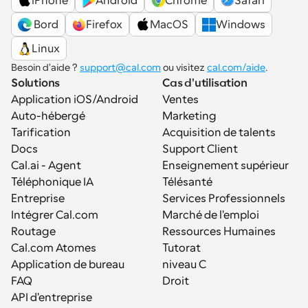
iPhone
Android
Chrome
Safari
 Bord
Firefox
MacOS
Windows
Linux
Besoin d'aide ? 
support@cal.com
 ou visitez 
cal.com/aide
.
Solutions
Cas d'utilisation
Application iOS/Android
Ventes
Auto-hébergé
Marketing
Tarification
Acquisition de talents
Docs
Support Client
Cal.ai - Agent 
Enseignement supérieur
Téléphonique IA
Télésanté
Entreprise
Services Professionnels
Intégrer Cal.com
Marché de l'emploi
Routage
Ressources Humaines
Cal.com Atomes
Tutorat
Application de bureau
niveau C
FAQ
Droit
API d'entreprise