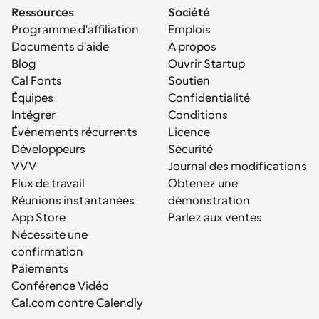
Ressources
Société
Programme d'affiliation
Emplois
Documents d'aide
À propos
Blog
Ouvrir Startup
Cal Fonts
Soutien
Équipes
Confidentialité
Intégrer
Conditions
Événements récurrents
Licence
Développeurs
Sécurité
VVV
Journal des modifications
Flux de travail
Obtenez une 
Réunions instantanées
démonstration
App Store
Parlez aux ventes
Nécessite une 
confirmation
Paiements
Conférence Vidéo
Cal.com contre Calendly