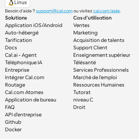
Linux
Besoin d'aide ? 
support@cal.com
 ou visitez 
cal.com/aide
.
Solutions
Cas d'utilisation
Application iOS/Android
Ventes
Auto-hébergé
Marketing
Tarification
Acquisition de talents
Docs
Support Client
Cal.ai - Agent 
Enseignement supérieur
Téléphonique IA
Télésanté
Entreprise
Services Professionnels
Intégrer Cal.com
Marché de l'emploi
Routage
Ressources Humaines
Cal.com Atomes
Tutorat
Application de bureau
niveau C
FAQ
Droit
API d'entreprise
Github
Docker