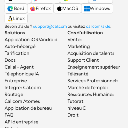
 Bord
Firefox
MacOS
Windows
Linux
Besoin d'aide ? 
support@cal.com
 ou visitez 
cal.com/aide
.
Solutions
Cas d'utilisation
Application iOS/Android
Ventes
Auto-hébergé
Marketing
Tarification
Acquisition de talents
Docs
Support Client
Cal.ai - Agent 
Enseignement supérieur
Téléphonique IA
Télésanté
Entreprise
Services Professionnels
Intégrer Cal.com
Marché de l'emploi
Routage
Ressources Humaines
Cal.com Atomes
Tutorat
Application de bureau
niveau C
FAQ
Droit
API d'entreprise