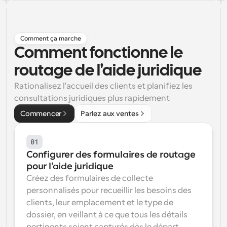
Flux de travail
Automatiser la planification et les rappels
Comment ça marche
Blog
Comment fonctionne le 
Restez à jour avec les dernières nouvelles et mises à 
Programmation surpuissante avec des appels 
jour
routage de l'aide juridique
alimentés par l'IA
Rationalisez l'accueil des clients et planifiez les 
Réunions instantanées
consultations juridiques plus rapidement
Rencontrez des clients en quelques minutes
Commencer
Parlez aux ventes
Liens de groupe dynamique
Réservez facilement des réunions avec plusieurs 
personnes
01
Configurer des formulaires de routage 
Webhooks
pour l'aide juridique
Soyez informé lorsque quelque chose se passe
Créez des formulaires de collecte 
personnalisés pour recueillir les besoins des 
clients, leur emplacement et le type de 
dossier, en veillant à ce que tous les détails 