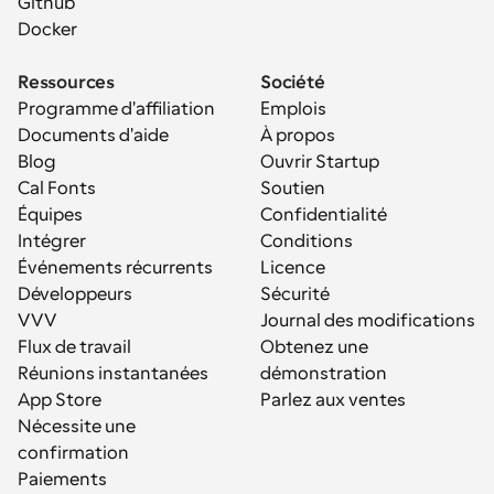
Github
Docker
Ressources
Société
Programme d'affiliation
Emplois
Documents d'aide
À propos
Blog
Ouvrir Startup
Cal Fonts
Soutien
Équipes
Confidentialité
Intégrer
Conditions
Événements récurrents
Licence
Développeurs
Sécurité
VVV
Journal des modifications
Flux de travail
Obtenez une 
Réunions instantanées
démonstration
App Store
Parlez aux ventes
Nécessite une 
confirmation
Paiements