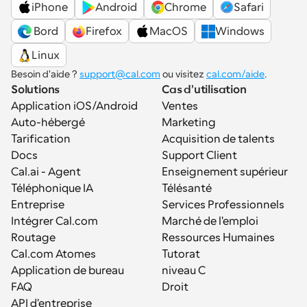
iPhone
Android
Chrome
Safari
 Bord
Firefox
MacOS
Windows
Linux
Besoin d'aide ? 
support@cal.com
 ou visitez 
cal.com/aide
.
Solutions
Cas d'utilisation
Application iOS/Android
Ventes
Auto-hébergé
Marketing
Tarification
Acquisition de talents
Docs
Support Client
Cal.ai - Agent 
Enseignement supérieur
Téléphonique IA
Télésanté
Entreprise
Services Professionnels
Intégrer Cal.com
Marché de l'emploi
Routage
Ressources Humaines
Cal.com Atomes
Tutorat
Application de bureau
niveau C
FAQ
Droit
API d'entreprise