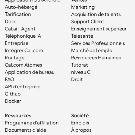
Application iOS/Android
Ventes
Auto-hébergé
Marketing
Tarification
Acquisition de talents
Docs
Support Client
Cal.ai - Agent 
Enseignement supérieur
Téléphonique IA
Télésanté
Entreprise
Services Professionnels
Intégrer Cal.com
Marché de l'emploi
Routage
Ressources Humaines
Cal.com Atomes
Tutorat
Application de bureau
niveau C
FAQ
Droit
API d'entreprise
Github
Docker
Ressources
Société
Programme d'affiliation
Emplois
Documents d'aide
À propos