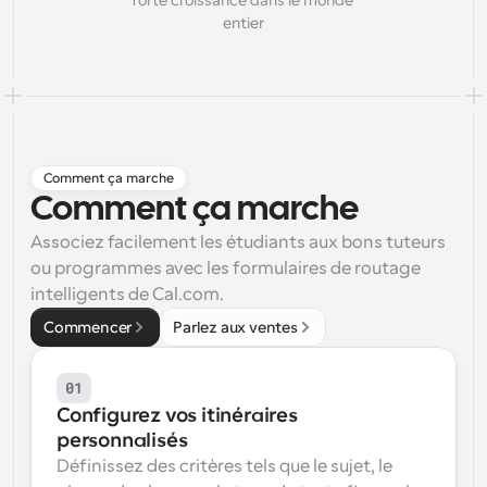
forte croissance dans le monde 
entier
Flux de travail
Automatiser la planification et les rappels
Blog
Restez à jour avec les dernières nouvelles et mises à 
Programmation surpuissante avec des appels 
jour
alimentés par l'IA
Comment ça marche
Réunions instantanées
Comment ça marche
Rencontrez des clients en quelques minutes
Associez facilement les étudiants aux bons tuteurs 
Liens de groupe dynamique
ou programmes avec les formulaires de routage 
Réservez facilement des réunions avec plusieurs 
intelligents de Cal.com.
personnes
Commencer
Parlez aux ventes
Webhooks
Soyez informé lorsque quelque chose se passe
01
Configurez vos itinéraires 
personnalisés
Définissez des critères tels que le sujet, le 