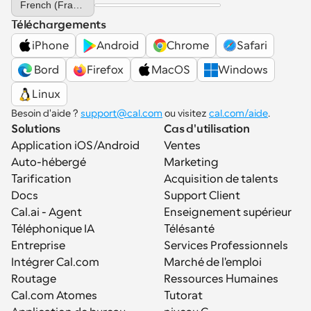
French (France)
Téléchargements
iPhone
Android
Chrome
Safari
 Bord
Firefox
MacOS
Windows
Linux
Besoin d'aide ? 
support@cal.com
 ou visitez 
cal.com/aide
.
Solutions
Cas d'utilisation
Application iOS/Android
Ventes
Auto-hébergé
Marketing
Tarification
Acquisition de talents
Docs
Support Client
Cal.ai - Agent 
Enseignement supérieur
Téléphonique IA
Télésanté
Entreprise
Services Professionnels
Intégrer Cal.com
Marché de l'emploi
Routage
Ressources Humaines
Cal.com Atomes
Tutorat