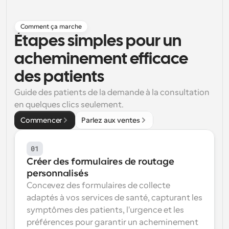
Flux de travail
Automatiser la planification et les rappels
Comment ça marche
Étapes simples pour un 
Blog
acheminement efficace 
Restez à jour avec les dernières nouvelles et mises à 
Programmation surpuissante avec des appels 
jour
alimentés par l'IA
des patients
Réunions instantanées
Guide des patients de la demande à la consultation 
Rencontrez des clients en quelques minutes
en quelques clics seulement.
Commencer
Parlez aux ventes
Liens de groupe dynamique
Réservez facilement des réunions avec plusieurs 
personnes
01
Créer des formulaires de routage 
Webhooks
personnalisés
Soyez informé lorsque quelque chose se passe
Concevez des formulaires de collecte 
adaptés à vos services de santé, capturant les 
symptômes des patients, l'urgence et les 
préférences pour garantir un acheminement 