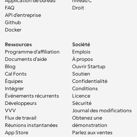
Application de bureau
niveau C
FAQ
Droit
API d'entreprise
Github
Docker
Ressources
Société
Programme d'affiliation
Emplois
Documents d'aide
À propos
Blog
Ouvrir Startup
Cal Fonts
Soutien
Équipes
Confidentialité
Intégrer
Conditions
Événements récurrents
Licence
Développeurs
Sécurité
VVV
Journal des modifications
Flux de travail
Obtenez une 
Réunions instantanées
démonstration
App Store
Parlez aux ventes