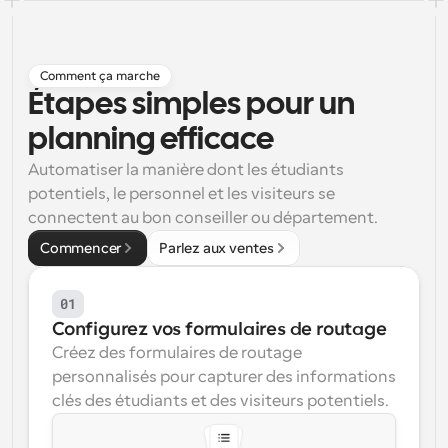
Flux de travail
Automatiser la planification et les rappels
Comment ça marche
Blog
Étapes simples pour un 
Restez à jour avec les dernières nouvelles et mises à 
Programmation surpuissante avec des appels 
jour
planning efficace
alimentés par l'IA
Automatiser la manière dont les étudiants 
Réunions instantanées
potentiels, le personnel et les visiteurs se 
Rencontrez des clients en quelques minutes
connectent au bon conseiller ou département.
Liens de groupe dynamique
Commencer
Parlez aux ventes
Réservez facilement des réunions avec plusieurs 
personnes
01
Webhooks
Configurez vos formulaires de routage
Soyez informé lorsque quelque chose se passe
Créez des formulaires de routage 
personnalisés pour capturer des informations 
clés des étudiants et des visiteurs potentiels.