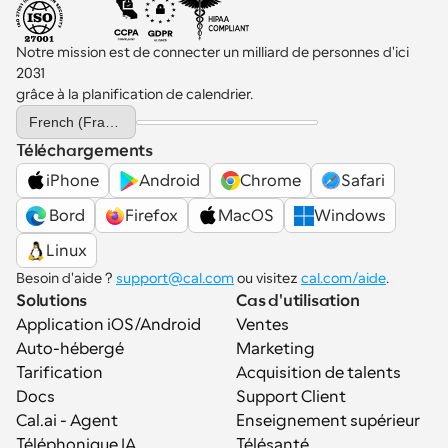
Notre mission est de connecter un milliard de personnes d'ici 
2031 
grâce à la planification de calendrier.
Select Language
French (France)
Téléchargements
iPhone
Android
Chrome
Safari
 Bord
Firefox
MacOS
Windows
Linux
Besoin d'aide ? 
support@cal.com
 ou visitez 
cal.com/aide
.
Solutions
Cas d'utilisation
Application iOS/Android
Ventes
Auto-hébergé
Marketing
Tarification
Acquisition de talents
Docs
Support Client
Cal.ai - Agent 
Enseignement supérieur
Téléphonique IA
Télésanté