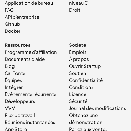
Application de bureau
niveau C
FAQ
Droit
API d'entreprise
Github
Docker
Ressources
Société
Programme d'affiliation
Emplois
Documents d'aide
À propos
Blog
Ouvrir Startup
Cal Fonts
Soutien
Équipes
Confidentialité
Intégrer
Conditions
Événements récurrents
Licence
Développeurs
Sécurité
VVV
Journal des modifications
Flux de travail
Obtenez une 
Réunions instantanées
démonstration
App Store
Parlez aux ventes