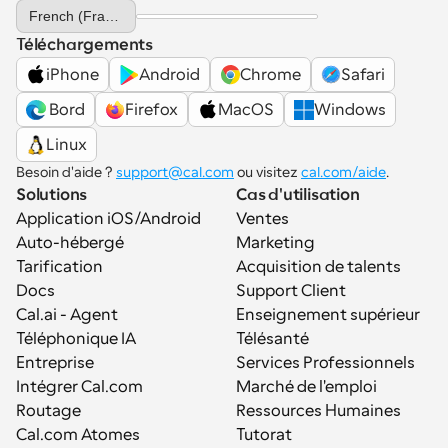
Select Language
French (France)
Téléchargements
iPhone
Android
Chrome
Safari
 Bord
Firefox
MacOS
Windows
Linux
Besoin d'aide ? 
support@cal.com
 ou visitez 
cal.com/aide
.
Solutions
Cas d'utilisation
Application iOS/Android
Ventes
Auto-hébergé
Marketing
Tarification
Acquisition de talents
Docs
Support Client
Cal.ai - Agent 
Enseignement supérieur
Téléphonique IA
Télésanté
Entreprise
Services Professionnels
Intégrer Cal.com
Marché de l'emploi
Routage
Ressources Humaines
Cal.com Atomes
Tutorat