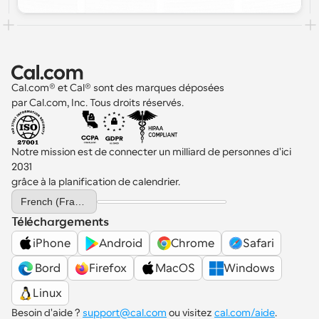
Cal.com® et Cal® sont des marques déposées 
par Cal.com, Inc. Tous droits réservés.
Notre mission est de connecter un milliard de personnes d'ici 
2031 
grâce à la planification de calendrier.
Select Language
French (France)
Téléchargements
iPhone
Android
Chrome
Safari
 Bord
Firefox
MacOS
Windows
Linux
Besoin d'aide ? 
support@cal.com
 ou visitez 
cal.com/aide
.