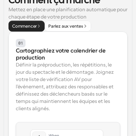
Comment ça marche
Mettez en place une planification automatique pour 
Flux de travail
Automatiser la planification et les rappels
chaque étape de votre production
Commencer
Parlez aux ventes
Blog
Restez à jour avec les dernières nouvelles et mises à 
Programmation surpuissante avec des appels 
jour
01
alimentés par l'IA
Cartographiez votre calendrier de 
Réunions instantanées
production
Rencontrez des clients en quelques minutes
Définir la préproduction, les répétitions, le 
jour du spectacle et le démontage. Joignez 
Liens de groupe dynamique
Réservez facilement des réunions avec plusieurs 
votre liste de vérification AV pour 
personnes
l'événement, attribuez des responsables et 
définissez des déclencheurs basés sur le 
Webhooks
temps qui maintiennent les équipes et les 
Soyez informé lorsque quelque chose se passe
clients alignés.