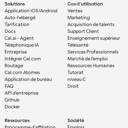
Solutions
Cas d'utilisation
Application iOS/Android
Ventes
Auto-hébergé
Marketing
Tarification
Acquisition de talents
Docs
Support Client
Cal.ai - Agent 
Enseignement supérieur
Téléphonique IA
Télésanté
Entreprise
Services Professionnels
Intégrer Cal.com
Marché de l'emploi
Routage
Ressources Humaines
Cal.com Atomes
Tutorat
Application de bureau
niveau C
FAQ
Droit
API d'entreprise
Github
Docker
Ressources
Société
Programme d'affiliation
Emplois