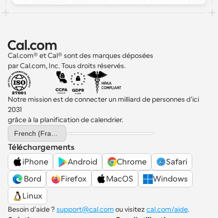
Cal.com® et Cal® sont des marques déposées 
par Cal.com, Inc. Tous droits réservés.
Notre mission est de connecter un milliard de personnes d'ici 
2031 
grâce à la planification de calendrier.
Select Language
French (France)
Téléchargements
iPhone
Android
Chrome
Safari
 Bord
Firefox
MacOS
Windows
Linux
Besoin d'aide ? 
support@cal.com
 ou visitez 
cal.com/aide
.