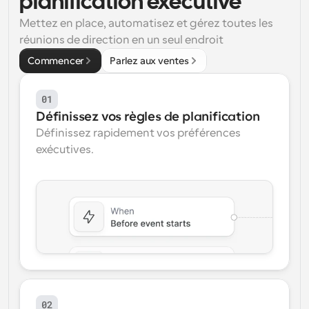
planification exécutive
Flux de travail
Mettez en place, automatisez et gérez toutes les 
Automatiser la planification et les rappels
réunions de direction en un seul endroit
Commencer
Parlez aux ventes
Blog
Restez à jour avec les dernières nouvelles et mises à 
Programmation surpuissante avec des appels 
jour
alimentés par l'IA
01
Définissez vos règles de planification
Réunions instantanées
Définissez rapidement vos préférences 
Rencontrez des clients en quelques minutes
exécutives.
Liens de groupe dynamique
Réservez facilement des réunions avec plusieurs 
personnes
Webhooks
Soyez informé lorsque quelque chose se passe
02