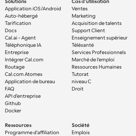
Solutions
Cas d'utilisation
Application iOS/Android
Ventes
Auto-hébergé
Marketing
Tarification
Acquisition de talents
Docs
Support Client
Cal.ai - Agent 
Enseignement supérieur
Téléphonique IA
Télésanté
Entreprise
Services Professionnels
Intégrer Cal.com
Marché de l'emploi
Routage
Ressources Humaines
Cal.com Atomes
Tutorat
Application de bureau
niveau C
FAQ
Droit
API d'entreprise
Github
Docker
Ressources
Société
Programme d'affiliation
Emplois