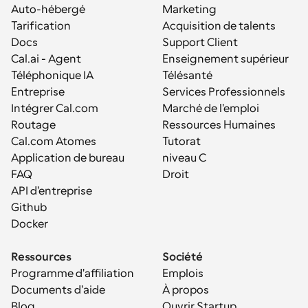
Auto-hébergé
Marketing
Tarification
Acquisition de talents
Docs
Support Client
Cal.ai - Agent 
Enseignement supérieur
Téléphonique IA
Télésanté
Entreprise
Services Professionnels
Intégrer Cal.com
Marché de l'emploi
Routage
Ressources Humaines
Cal.com Atomes
Tutorat
Application de bureau
niveau C
FAQ
Droit
API d'entreprise
Github
Docker
Ressources
Société
Programme d'affiliation
Emplois
Documents d'aide
À propos
Blog
Ouvrir Startup