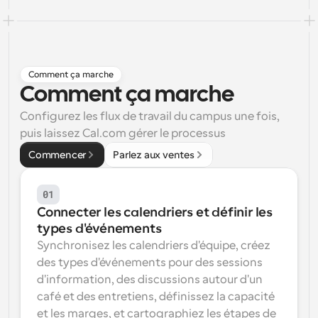
Flux de travail
Automatiser la planification et les rappels
Blog
Comment ça marche
Restez à jour avec les dernières nouvelles et mises à 
Programmation surpuissante avec des appels 
Comment ça marche
jour
alimentés par l'IA
Configurez les flux de travail du campus une fois, 
Réunions instantanées
puis laissez Cal.com gérer le processus
Rencontrez des clients en quelques minutes
Commencer
Parlez aux ventes
Liens de groupe dynamique
Réservez facilement des réunions avec plusieurs 
01
personnes
Connecter les calendriers et définir les 
types d'événements
Webhooks
Soyez informé lorsque quelque chose se passe
Synchronisez les calendriers d'équipe, créez 
des types d'événements pour des sessions 
d'information, des discussions autour d'un 
café et des entretiens, définissez la capacité 
et les marges, et cartographiez les étapes de 