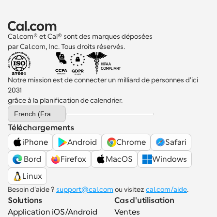
Cal.com® et Cal® sont des marques déposées 
par Cal.com, Inc. Tous droits réservés.
Notre mission est de connecter un milliard de personnes d'ici 
2031 
grâce à la planification de calendrier.
Select Language
French (France)
Téléchargements
iPhone
Android
Chrome
Safari
 Bord
Firefox
MacOS
Windows
Linux
Besoin d'aide ? 
support@cal.com
 ou visitez 
cal.com/aide
.
Solutions
Cas d'utilisation
Application iOS/Android
Ventes