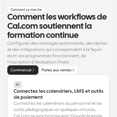
Flux de travail
Comment ça marche
Automatiser la planification et les rappels
Comment les workflows de 
Blog
Cal.com soutiennent la 
Restez à jour avec les dernières nouvelles et mises à 
Programmation surpuissante avec des appels 
formation continue
jour
alimentés par l'IA
Configurez des messages automatisés, des tâches 
Réunions instantanées
et des intégrations qui correspondent à la façon 
Rencontrez des clients en quelques minutes
dont vos programmes fonctionnent, de 
l'inscription à l'évaluation finale.
Liens de groupe dynamique
Réservez facilement des réunions avec plusieurs 
Commencer
Parlez aux ventes
personnes
Webhooks
01
Soyez informé lorsque quelque chose se passe
Connectez les calendriers, LMS et outils 
de paiement
Connectez les calendriers du personnel et les 
outils pédagogiques en quelques minutes. 
Cal.com se synchronise avec Google Agenda, 