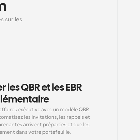
m
 sur les 
 les QBR et les EBR 
plémentaire
ffaires exécutive avec un modèle QBR 
omatisez les invitations, les rappels et 
 prenantes arrivent préparées et que les 
ement dans votre portefeuille.