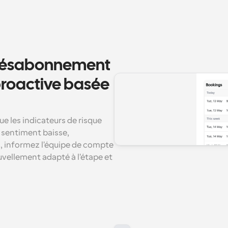
 désabonnement 
roactive basée 
 les indicateurs de risque 
e sentiment baisse, 
informez l'équipe de compte 
vellement adapté à l'étape et 