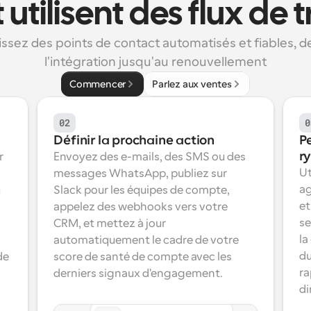
t utilisent des flux de t
issez des points de contact automatisés et fiables, de
l'intégration jusqu'au renouvellement
Commencer
Parlez aux ventes
02
0
Définir la prochaine action
Pe
r
 
Envoyez des e-mails, des SMS ou des 
Ut
messages WhatsApp, publiez sur 
ag
 
Slack pour les équipes de compte, 
et
appelez des webhooks vers votre 
se
CRM, et mettez à jour 
la
automatiquement le cadre de votre 
du
e 
score de santé de compte avec les 
ra
derniers signaux d'engagement.
di