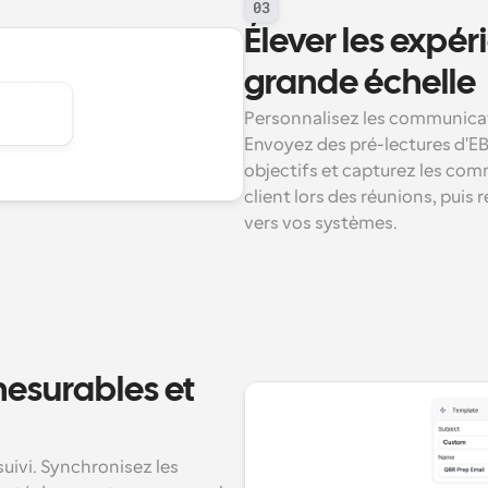
03
Élever les expér
grande échelle
Personnalisez les communicati
Envoyez des pré-lectures d'EBR
objectifs et capturez les com
client lors des réunions, puis
vers vos systèmes.
mesurables et 
uivi. Synchronisez les 