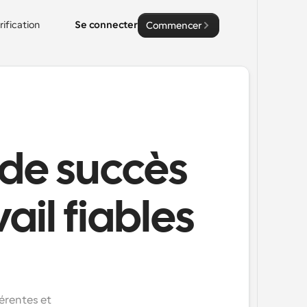
rification
Se connecter
Commencer
 de succès
ail fiables
rentes et 