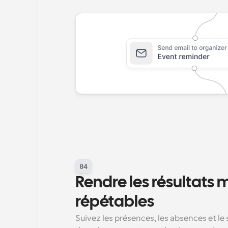
04
Rendre les résultats 
répétables
Suivez les présences, les absences et le s