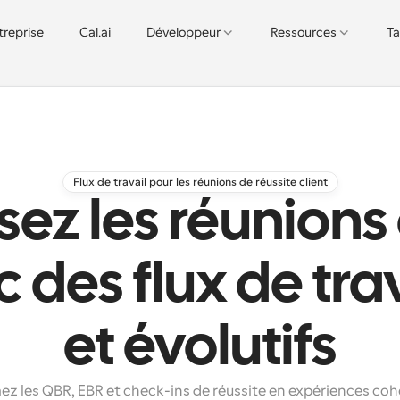
treprise
Cal.ai
Développeur
Ressources
Ta
Flux de travail pour les réunions de réussite client
ez les réunions
c des flux de trav
et évolutifs
z les QBR, EBR et check-ins de réussite en expériences cohé