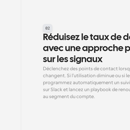
02
Réduisez le taux de
avec une approche p
sur les signaux
Déclenchez des points de contact lorsque
changent. Si l'utilisation diminue ou si l
programmez automatiquement un suivi, 
sur Slack et lancez un playbook de renou
au segment du compte.