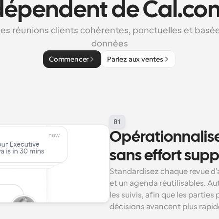
dépendent de Cal.co
des réunions clients cohérentes, ponctuelles et basées
données
Commencer
Parlez aux ventes
01
Opérationnaliser
sans effort sup
Standardisez chaque revue d'a
et un agenda réutilisables. Aut
les suivis, afin que les parties
décisions avancent plus rapid