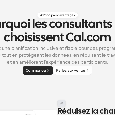
Principaux avantages
rquoi les consultants 
choisissent Cal.com
 une planification inclusive et fiable pour des progr
tout en protégeant les données, en réduisant le trav
et en améliorant l'expérience des participants.
Commencer
Parlez aux ventes
01
Réduisez la char