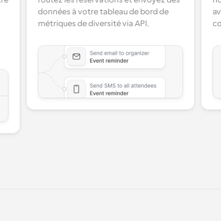
re 
routez les réservations et envoyez des 
no
données à votre tableau de bord de 
av
métriques de diversité via API.
co