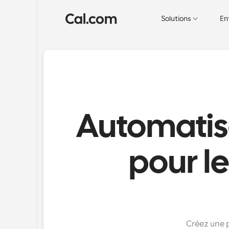
Solutions
En
Automatise
pour l
Créez une p