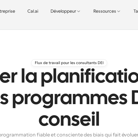
treprise
Cal.ai
Développeur
Ressources
Ta
Flux de travail pour les consultants DEI
r la planificatio
es programmes DE
conseil
rogrammation fiable et consciente des biais qui fait évoluer