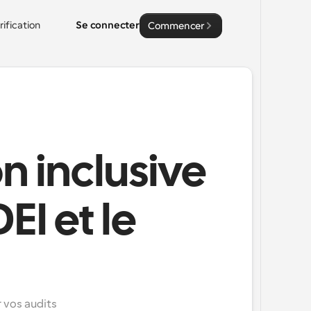
rification
Se connecter
Commencer
n inclusive
I et le
 vos audits 