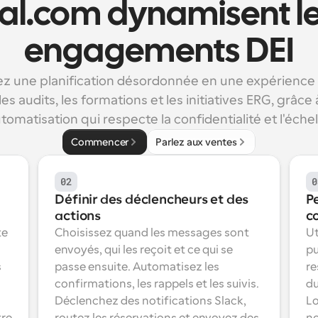
al.com dynamisent le
engagements DEI
z une planification désordonnée en une expérience 
les audits, les formations et les initiatives ERG, grâce 
tomatisation qui respecte la confidentialité et l'échel
Commencer
Parlez aux ventes
02
0
Définir des déclencheurs et des 
P
actions
c
e 
Choisissez quand les messages sont 
Ut
envoyés, qui les reçoit et ce qui se 
pu
 
passe ensuite. Automatisez les 
re
confirmations, les rappels et les suivis. 
du
Déclenchez des notifications Slack, 
Lo