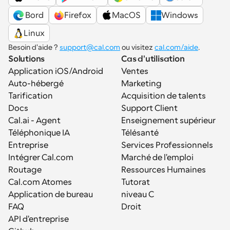
 Bord
Firefox
MacOS
Windows
Linux
Besoin d'aide ? 
support@cal.com
 ou visitez 
cal.com/aide
.
Solutions
Cas d'utilisation
Application iOS/Android
Ventes
Auto-hébergé
Marketing
Tarification
Acquisition de talents
Docs
Support Client
Cal.ai - Agent 
Enseignement supérieur
Téléphonique IA
Télésanté
Entreprise
Services Professionnels
Intégrer Cal.com
Marché de l'emploi
Routage
Ressources Humaines
Cal.com Atomes
Tutorat
Application de bureau
niveau C
FAQ
Droit
API d'entreprise