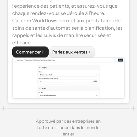
conception d’interfaces utilisateur
Solutions de planification de niveau entreprise
Créez vos propres intégrations avec notre API publique
l'expérience des patients, et assurez-vous que 
Par cas 
chaque rendez-vous se déroule à l'heure. 
App Store
Composants de planification
d'utilisation
Cal.com Workflows permet aux prestataires de 
Intégrez-vous à vos applications préférées
Utilisez nos atomes React pour ajouter la planification à 
soins de santé d'automatiser la planification, les 
votre application.
Recrutement
Soutien
rappels et les suivis de manière sécurisée et 
Événements Collectifs
Créer un client OAuth
efficace.
Planifier des événements avec plusieurs participants
Intégrez Cal.com en utilisant OAuth
Ventes
Santé
Commencer
Parlez aux ventes
Documents d'aide
Besoin d'en savoir plus sur notre système ? Consultez la 
documentation d'aide.
Ressources 
Télésanté
humaines
Intégrer
Intégrer Cal.com dans votre site web
Éducation
Marketing
Hors du bureau
Planifiez des congés facilement
Essayez Cal.ai maintenant !
Approuvé par des entreprises en 
Paiements
forte croissance dans le monde 
Accepter les paiements pour les réservations
entier