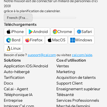
Notre mission est de connecter un milliard de personnes d'ici 
2031 
grâce à la planification de calendrier.
Select Language
French (France)
Téléchargements
iPhone
Android
Chrome
Safari
 Bord
Firefox
MacOS
Windows
Linux
Besoin d'aide ? 
support@cal.com
 ou visitez 
cal.com/aide
.
Solutions
Cas d'utilisation
Application iOS/Android
Ventes
Auto-hébergé
Marketing
Tarification
Acquisition de talents
Docs
Support Client
Cal.ai - Agent 
Enseignement supérieur
Téléphonique IA
Télésanté
Entreprise
Services Professionnels
Intégrer Cal.com
Marché de l'emploi