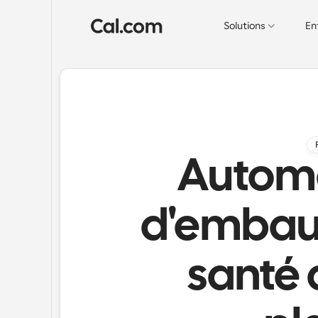
Solutions
En
Automat
d'embauc
santé 