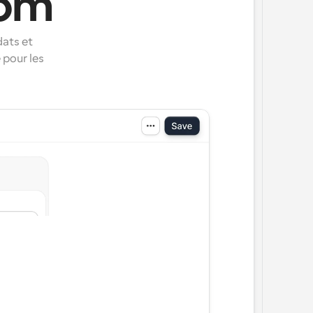
com
ats et 
pour les 