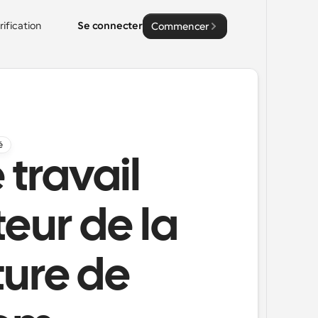
rification
Se connecter
Commencer
é
 travail
eur de la
ture de