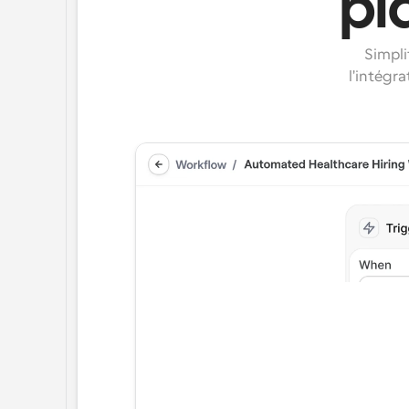
pl
Simpli
l'intégr