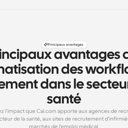
Principaux avantages
incipaux avantages d
matisation des workfl
ement dans le secteur
santé
z l'impact que Cal.com apporte aux agences de rec
cteur de la santé, aux sites de recrutement d'infirmiè
marchés de l'emploi médical.