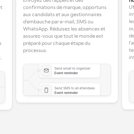
h
Envoyez des rappels et des 
Ut
t 
confirmations de marque, opportuns 
in
aux candidats et aux gestionnaires 
le
d'embauche par e-mail, SMS ou 
ou
WhatsApp. Réduisez les absences et 
de
assurez-vous que tout le monde est 
l'
 
préparé pour chaque étape du 
te
processus.
in
.