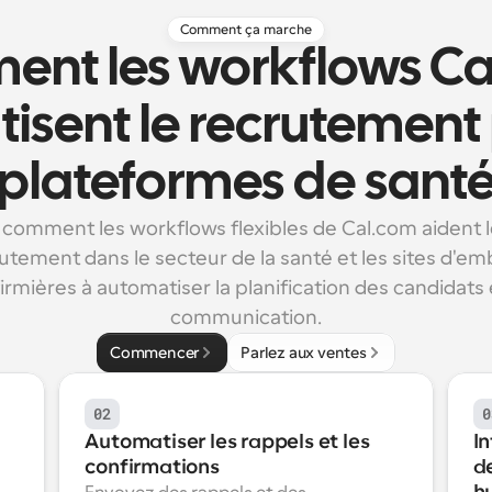
Comment ça marche
nt les workflows Ca
sent le recrutement p
plateformes de sant
comment les workflows flexibles de Cal.com aident l
utement dans le secteur de la santé et les sites d'em
firmières à automatiser la planification des candidats e
communication.
Commencer
Parlez aux ventes
02
0
Automatiser les rappels et les 
In
confirmations
d