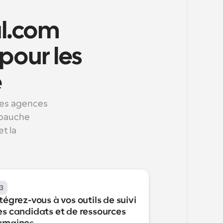
l.com 
our les 
é
es agences 
bauche 
t la 
3
tégrez-vous à vos outils de suivi 
es candidats et de ressources 