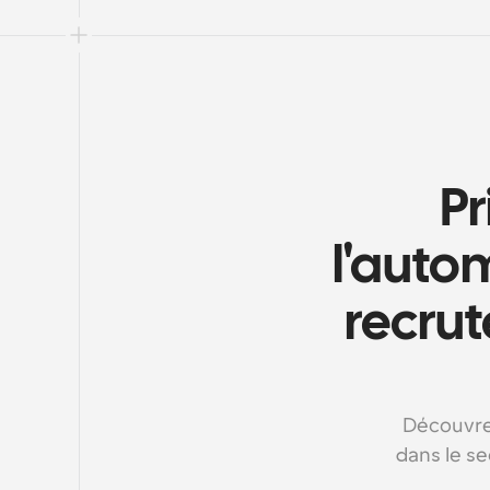
Pr
l'auto
recrut
Découvre
dans le se