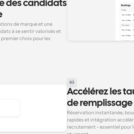
e des candidats 
e
tions de marque et une 
ts à se sentir valorisés et 
 premier choix pour les 
03
Accélérez les t
de remplissage
Réservation instantanée, bouc
rapides et intégration accélér
recrutement - essentiel pour 