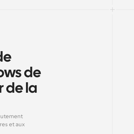
e 
ows de 
 de la 
rutement 
res et aux 