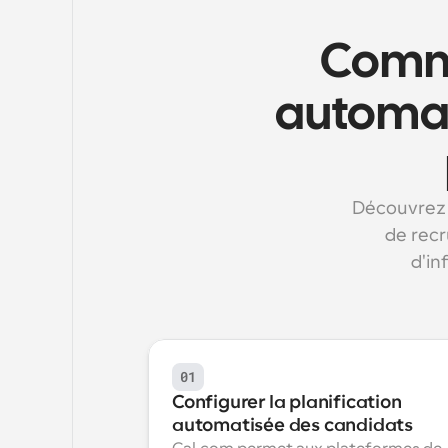
Comme
automati
Découvrez 
de recr
d'in
01
Configurer la planification 
automatisée des candidats