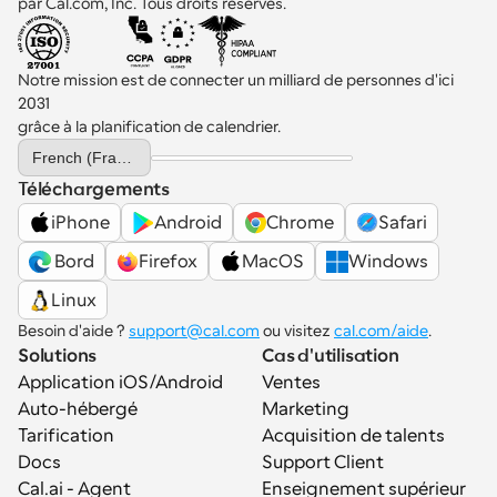
par Cal.com, Inc. Tous droits réservés.
Notre mission est de connecter un milliard de personnes d'ici 
2031 
grâce à la planification de calendrier.
Select Language
French (France)
Téléchargements
iPhone
Android
Chrome
Safari
 Bord
Firefox
MacOS
Windows
Linux
Besoin d'aide ? 
support@cal.com
 ou visitez 
cal.com/aide
.
Solutions
Cas d'utilisation
Application iOS/Android
Ventes
Auto-hébergé
Marketing
Tarification
Acquisition de talents
Docs
Support Client
Cal.ai - Agent 
Enseignement supérieur