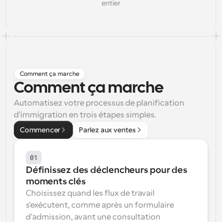
entier
Flux de travail
Automatiser la planification et les rappels
Blog
Restez à jour avec les dernières nouvelles et mises à 
Programmation surpuissante avec des appels 
jour
alimentés par l'IA
Comment ça marche
Comment ça marche
Réunions instantanées
Rencontrez des clients en quelques minutes
Automatisez votre processus de planification 
d'immigration en trois étapes simples.
Liens de groupe dynamique
Réservez facilement des réunions avec plusieurs 
Commencer
Parlez aux ventes
personnes
01
Webhooks
Soyez informé lorsque quelque chose se passe
Définissez des déclencheurs pour des 
moments clés
Choisissez quand les flux de travail 
s'exécutent, comme après un formulaire 
d'admission, avant une consultation 