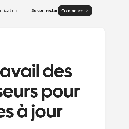
rification
Se connecter
Commencer
ravail des
sseurs pour
s à jour