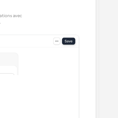
ations avec 
.