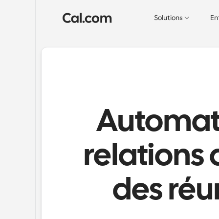
Solutions
En
Automatis
relations 
des réu