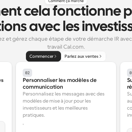
Comment ça marche
t cela fonctionne po
tions avec les investis
z et gérez chaque étape de votre démarche IR avec l
travail Cal.com.
Commencer
Parlez aux ventes
02
0
s 
Personnaliser les modèles de 
Su
communication
r
Personnalisez les messages avec des 
Su
modèles de mise à jour pour les 
au
investisseurs et les meilleures 
co
pratiques.
in
'