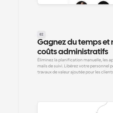
02
Gagnez du temps et ré
coûts administratifs
Éliminez la planification manuelle, les a
mails de suivi. Libérez votre personnel p
travaux de valeur ajoutée pour les client