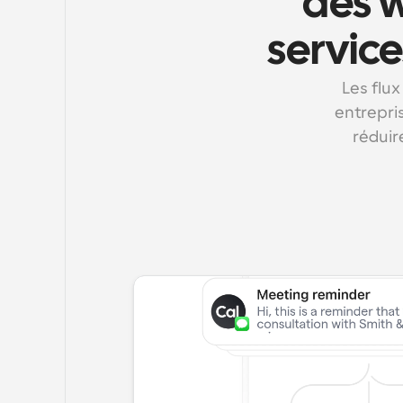
des w
service
Les flux
entrepris
réduir