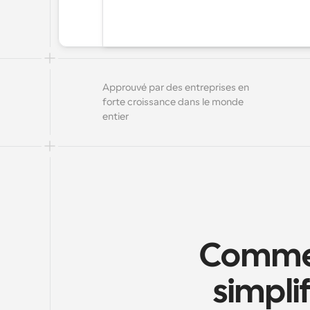
Approuvé par des entreprises en 
forte croissance dans le monde 
entier
Commen
simplif