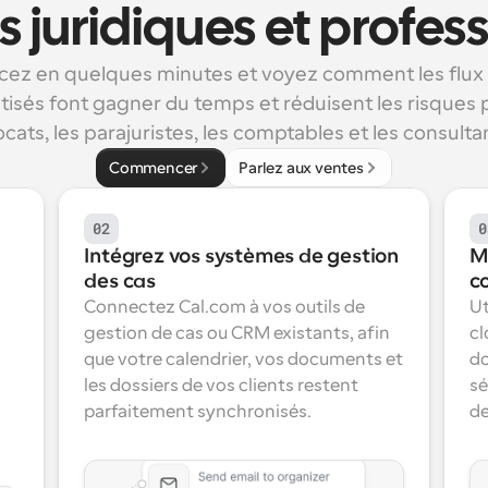
s juridiques et profes
z en quelques minutes et voyez comment les flux de
isés font gagner du temps et réduisent les risques p
cats, les parajuristes, les comptables et les consulta
Commencer
Parlez aux ventes
02
0
Intégrez vos systèmes de gestion 
Ma
des cas
co
Connectez Cal.com à vos outils de 
Ut
gestion de cas ou CRM existants, afin 
cl
que votre calendrier, vos documents et 
do
les dossiers de vos clients restent 
sé
parfaitement synchronisés.
de