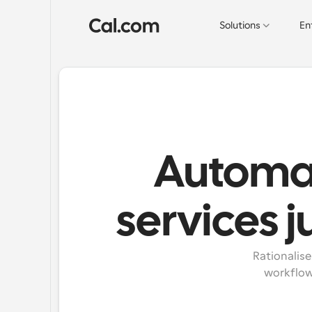
Solutions
En
Automati
services j
Rationalise
workflows