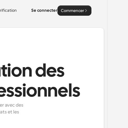
rification
Se connecter
Commencer
ation des
fessionnels
er avec des 
s et les 