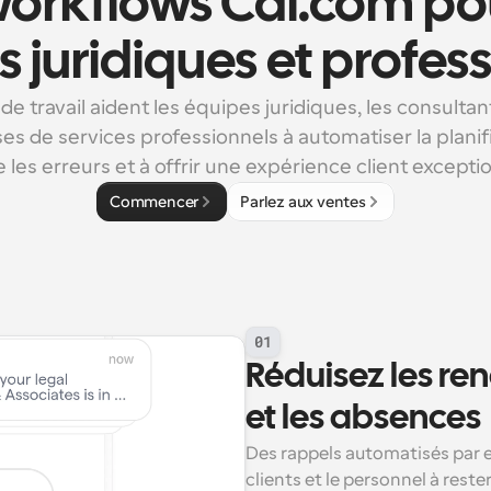
orkflows Cal.com pour
s juridiques et profes
 de travail aident les équipes juridiques, les consultant
es de services professionnels à automatiser la planific
e les erreurs et à offrir une expérience client exceptio
Commencer
Parlez aux ventes
01
Réduisez les re
et les absences
Des rappels automatisés par 
clients et le personnel à rester