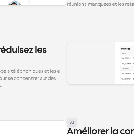
réunions manquées et les ret
duisez les 
ppels téléphoniques et les e-
our se concentrer sur des 
s.
03
Améliorer la con