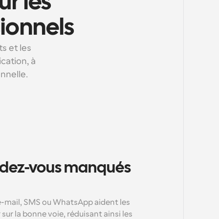
 les 
sionnels
s et les 
ation, à 
nnelle.
ndez-vous manqués 
e-mail, SMS ou WhatsApp aident les 
 sur la bonne voie, réduisant ainsi les 