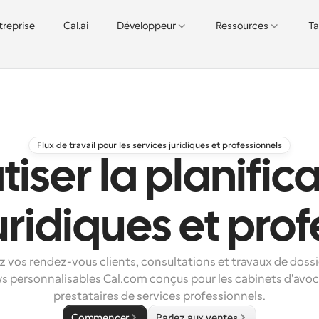
treprise
Cal.ai
Développeur
Ressources
Ta
Flux de travail pour les services juridiques et professionnels
ser la planific
uridiques et pro
z vos rendez-vous clients, consultations et travaux de dossi
 personnalisables Cal.com conçus pour les cabinets d'avocat
prestataires de services professionnels.
Commencer
Parlez aux ventes