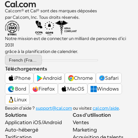
Cal.com® et Cal® sont des marques déposées 
par Cal.com, Inc. Tous droits réservés.
Notre mission est de connecter un milliard de personnes d'ici 
2031 
grâce à la planification de calendrier.
Select Language
French (France)
Téléchargements
iPhone
Android
Chrome
Safari
 Bord
Firefox
MacOS
Windows
Linux
Besoin d'aide ? 
support@cal.com
 ou visitez 
cal.com/aide
.
Solutions
Cas d'utilisation
Application iOS/Android
Ventes
Auto-hébergé
Marketing
Tarification
Acquisition de talents