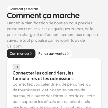
Flux de travail
Comment ça marche
Automatiser la planification et les rappels
Comment ça marche
Blog
Lancez la planification de bout en bout pour les 
Restez à jour avec les dernières nouvelles et mises à 
passeports et les visas en quelques étapes, de la 
Programmation surpuissante avec des appels 
jour
alimentés par l'IA
prise en charge et de l'acheminement aux rappels et 
suivis, le tout propulsé par les workflows de 
Réunions instantanées
Cal.com.
Rencontrez des clients en quelques minutes
Commencer
Parlez aux ventes
Liens de groupe dynamique
Réservez facilement des réunions avec plusieurs 
01
personnes
Connecter les calendriers, les 
Webhooks
formulaires et les admissions
Soyez informé lorsque quelque chose se passe
Connectez vos calendriers de personnel ou 
de fournisseurs, définissez les heures de 
bureau, et ajoutez des formulaires de collecte 
pour capturer les détails des candidats tels 
que le numéro de passeport, la nationalité et 