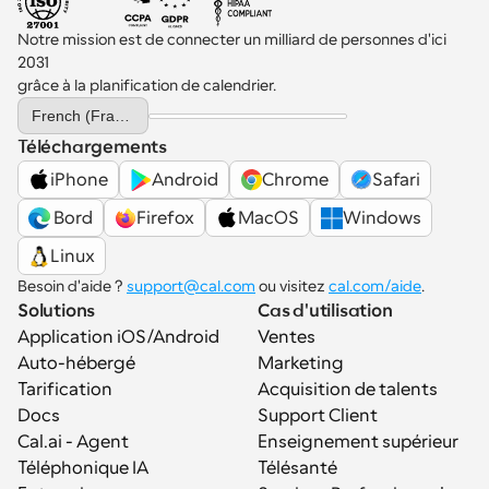
Notre mission est de connecter un milliard de personnes d'ici 
2031 
grâce à la planification de calendrier.
Select Language
French (France)
Téléchargements
iPhone
Android
Chrome
Safari
 Bord
Firefox
MacOS
Windows
Linux
Besoin d'aide ? 
support@cal.com
 ou visitez 
cal.com/aide
.
Solutions
Cas d'utilisation
Application iOS/Android
Ventes
Auto-hébergé
Marketing
Tarification
Acquisition de talents
Docs
Support Client
Cal.ai - Agent 
Enseignement supérieur
Téléphonique IA
Télésanté