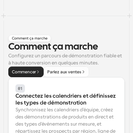
Flux de travail
Automatiser la planification et les rappels
Blog
Restez à jour avec les dernières nouvelles et mises à 
Programmation surpuissante avec des appels 
Comment ça marche
jour
alimentés par l'IA
Comment ça marche
Réunions instantanées
Configurez un parcours de démonstration fiable et 
Rencontrez des clients en quelques minutes
à haute conversion en quelques minutes.
Liens de groupe dynamique
Commencer
Parlez aux ventes
Réservez facilement des réunions avec plusieurs 
personnes
01
Webhooks
Connectez les calendriers et définissez 
Soyez informé lorsque quelque chose se passe
les types de démonstration
Synchronisez les calendriers d'équipe, créez 
des démonstrations de produits en direct et 
des types d'événements sur mesure, et 
répartissez les prospects par région, ligne de 