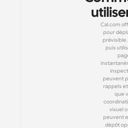
utilis
Cal.com of
pour dépla
prévisible
puis util
page
instantaném
inspect
peuvent pr
rappels et
que v
coordinat
visuel 
peuvent ex
dépôt ope