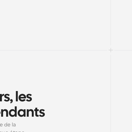
, les 
endants
 de la 