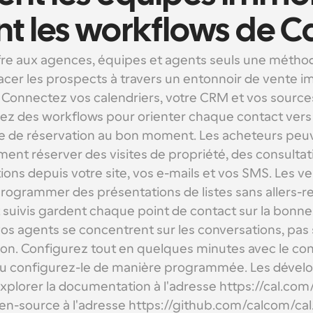
ent les workflows de 
fre aux agences, équipes et agents seuls une méthod
cer les prospects à travers un entonnoir de vente im
. Connectez vos calendriers, votre CRM et vos sources
isez des workflows pour orienter chaque contact vers 
 de réservation au bon moment. Les acheteurs peuv
ent réserver des visites de propriété, des consultat
ions depuis votre site, vos e-mails et vos SMS. Les v
ogrammer des présentations de listes sans allers-ret
 suivis gardent chaque point de contact sur la bonne 
os agents se concentrent sur les conversations, pas s
ion. Configurez tout en quelques minutes avec le con
ou configurez-le de manière programmée. Les dévelo
plorer la documentation à l'adresse https://cal.com/d
n-source à l'adresse https://github.com/calcom/cal.