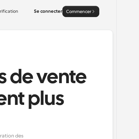
rification
Se connecter
Commencer
s de vente
ent plus
ration des 