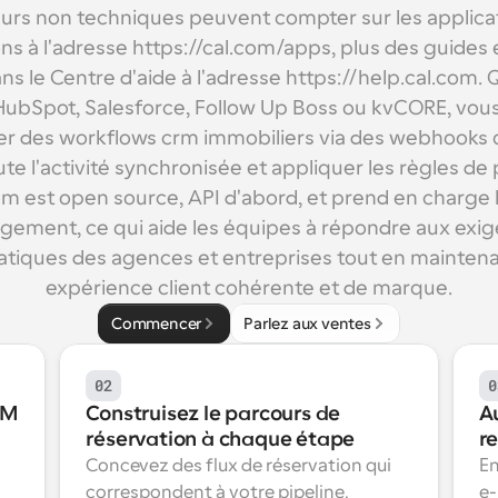
teurs non techniques peuvent compter sur les applicat
ons à l'adresse https://cal.com/apps, plus des guides 
ns le Centre d'aide à l'adresse https://help.cal.com. 
z HubSpot, Salesforce, Follow Up Boss ou kvCORE, vou
r des workflows crm immobiliers via des webhooks ou
te l'activité synchronisée et appliquer les règles de p
om est open source, API d'abord, et prend en charge l
gement, ce qui aide les équipes à répondre aux exig
atiques des agences et entreprises tout en maintena
expérience client cohérente et de marque.
Commencer
Parlez aux ventes
02
0
M 
Construisez le parcours de 
Au
réservation à chaque étape
r
Concevez des flux de réservation qui 
En
correspondent à votre pipeline. 
e-