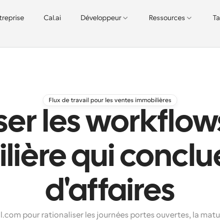
treprise
Cal.ai
Développeur
Ressources
Ta
Flux de travail pour les ventes immobilières
er les workflow
ière qui conclu
d'affaires
al.com pour rationaliser les journées portes ouvertes, la matu