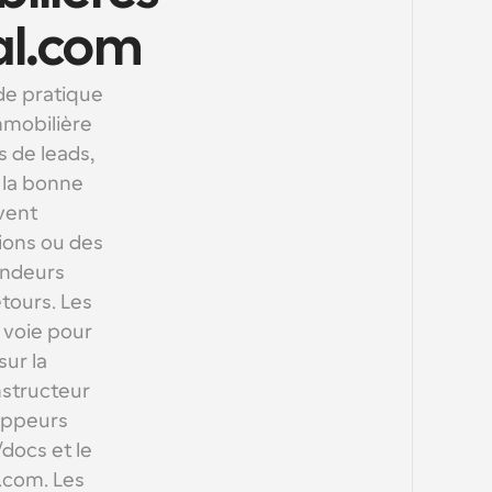
Cal.com
e pratique 
mobilière 
 de leads, 
la bonne 
ent 
ions ou des 
endeurs 
ours. Les 
voie pour 
ur la 
structeur 
ppeurs 
ocs et le 
com. Les 