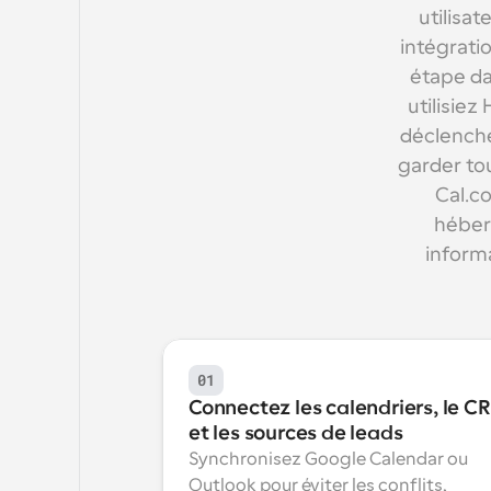
utilisa
intégrati
étape da
utilisie
déclenche
garder tou
Cal.c
héber
inform
01
Connectez les calendriers, le CR
et les sources de leads
Synchronisez Google Calendar ou 
Outlook pour éviter les conflits, 