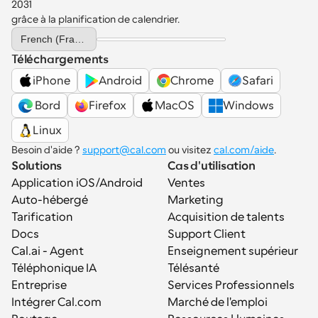
2031 
grâce à la planification de calendrier.
Select Language
French (France)
Téléchargements
iPhone
Android
Chrome
Safari
 Bord
Firefox
MacOS
Windows
Linux
Besoin d'aide ? 
support@cal.com
 ou visitez 
cal.com/aide
.
Solutions
Cas d'utilisation
Application iOS/Android
Ventes
Auto-hébergé
Marketing
Tarification
Acquisition de talents
Docs
Support Client
Cal.ai - Agent 
Enseignement supérieur
Téléphonique IA
Télésanté
Entreprise
Services Professionnels
Intégrer Cal.com
Marché de l'emploi