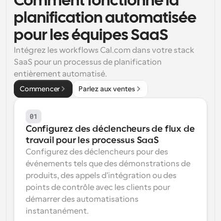
Comment fonctionne la 
planification automatisée 
Flux de travail
Automatiser la planification et les rappels
pour les équipes SaaS
Blog
Intégrez les workflows Cal.com dans votre stack 
Restez à jour avec les dernières nouvelles et mises à 
Programmation surpuissante avec des appels 
SaaS pour un processus de planification 
jour
alimentés par l'IA
entièrement automatisé.
Réunions instantanées
Commencer
Parlez aux ventes
Rencontrez des clients en quelques minutes
01
Liens de groupe dynamique
Réservez facilement des réunions avec plusieurs 
Configurez des déclencheurs de flux de 
personnes
travail pour les processus SaaS
Configurez des déclencheurs pour des 
Webhooks
événements tels que des démonstrations de 
Soyez informé lorsque quelque chose se passe
produits, des appels d'intégration ou des 
points de contrôle avec les clients pour 
démarrer des automatisations 
instantanément.