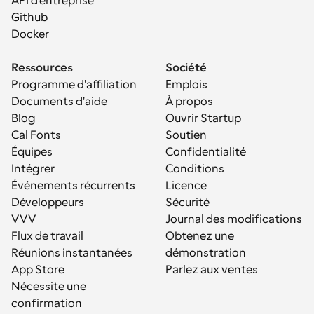
API d'entreprise
Github
Docker
Ressources
Société
Programme d'affiliation
Emplois
Documents d'aide
À propos
Blog
Ouvrir Startup
Cal Fonts
Soutien
Équipes
Confidentialité
Intégrer
Conditions
Événements récurrents
Licence
Développeurs
Sécurité
VVV
Journal des modifications
Flux de travail
Obtenez une 
Réunions instantanées
démonstration
App Store
Parlez aux ventes
Nécessite une 
confirmation