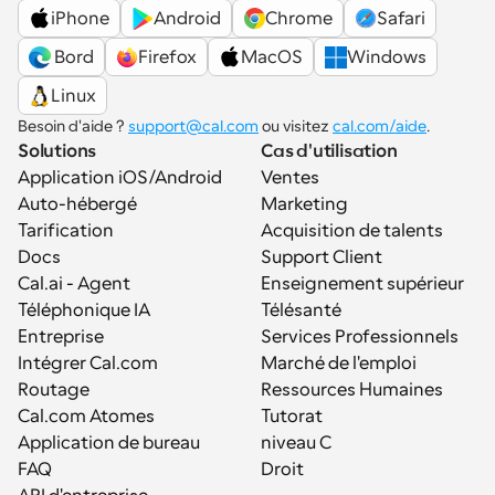
iPhone
Android
Chrome
Safari
 Bord
Firefox
MacOS
Windows
Linux
Besoin d'aide ? 
support@cal.com
 ou visitez 
cal.com/aide
.
Solutions
Cas d'utilisation
Application iOS/Android
Ventes
Auto-hébergé
Marketing
Tarification
Acquisition de talents
Docs
Support Client
Cal.ai - Agent 
Enseignement supérieur
Téléphonique IA
Télésanté
Entreprise
Services Professionnels
Intégrer Cal.com
Marché de l'emploi
Routage
Ressources Humaines
Cal.com Atomes
Tutorat
Application de bureau
niveau C
FAQ
Droit