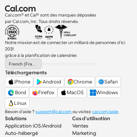
Cal.com® et Cal® sont des marques déposées 
par Cal.com, Inc. Tous droits réservés.
Notre mission est de connecter un milliard de personnes d'ici 
2031 
grâce à la planification de calendrier.
Select Language
French (France)
Téléchargements
iPhone
Android
Chrome
Safari
 Bord
Firefox
MacOS
Windows
Linux
Besoin d'aide ? 
support@cal.com
 ou visitez 
cal.com/aide
.
Solutions
Cas d'utilisation
Application iOS/Android
Ventes
Auto-hébergé
Marketing