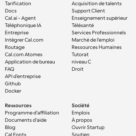
Tarification
Acquisition de talents
Docs
Support Client
Cal.ai - Agent 
Enseignement supérieur
Téléphonique IA
Télésanté
Entreprise
Services Professionnels
Intégrer Cal.com
Marché de l'emploi
Routage
Ressources Humaines
Cal.com Atomes
Tutorat
Application de bureau
niveau C
FAQ
Droit
API d'entreprise
Github
Docker
Ressources
Société
Programme d'affiliation
Emplois
Documents d'aide
À propos
Blog
Ouvrir Startup
Cal Fonts
Soutien