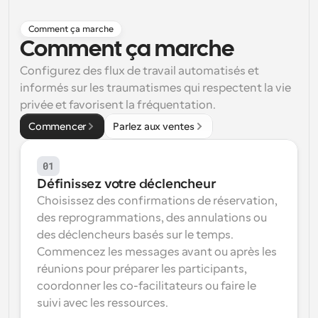
Flux de travail
Comment ça marche
Automatiser la planification et les rappels
Comment ça marche
Blog
Configurez des flux de travail automatisés et 
Restez à jour avec les dernières nouvelles et mises à 
informés sur les traumatismes qui respectent la vie 
Programmation surpuissante avec des appels 
jour
alimentés par l'IA
privée et favorisent la fréquentation.
Réunions instantanées
Commencer
Parlez aux ventes
Rencontrez des clients en quelques minutes
01
Liens de groupe dynamique
Définissez votre déclencheur
Réservez facilement des réunions avec plusieurs 
personnes
Choisissez des confirmations de réservation, 
des reprogrammations, des annulations ou 
Webhooks
des déclencheurs basés sur le temps. 
Soyez informé lorsque quelque chose se passe
Commencez les messages avant ou après les 
réunions pour préparer les participants, 
coordonner les co-facilitateurs ou faire le 
suivi avec les ressources.