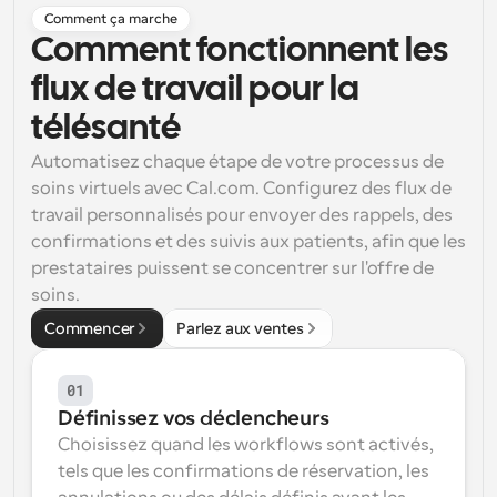
Comment ça marche
Flux de travail
Comment fonctionnent les 
Automatiser la planification et les rappels
flux de travail pour la 
Blog
télésanté
Restez à jour avec les dernières nouvelles et mises à 
Programmation surpuissante avec des appels 
jour
alimentés par l'IA
Automatisez chaque étape de votre processus de 
soins virtuels avec Cal.com. Configurez des flux de 
Réunions instantanées
travail personnalisés pour envoyer des rappels, des 
Rencontrez des clients en quelques minutes
confirmations et des suivis aux patients, afin que les 
Liens de groupe dynamique
prestataires puissent se concentrer sur l'offre de 
Réservez facilement des réunions avec plusieurs 
soins.
personnes
Commencer
Parlez aux ventes
Webhooks
Soyez informé lorsque quelque chose se passe
01
Définissez vos déclencheurs
Choisissez quand les workflows sont activés, 
tels que les confirmations de réservation, les 