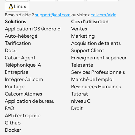
Linux
Besoin d'aide ? 
support@cal.com
 ou visitez 
cal.com/aide
.
Solutions
Cas d'utilisation
Application iOS/Android
Ventes
Auto-hébergé
Marketing
Tarification
Acquisition de talents
Docs
Support Client
Cal.ai - Agent 
Enseignement supérieur
Téléphonique IA
Télésanté
Entreprise
Services Professionnels
Intégrer Cal.com
Marché de l'emploi
Routage
Ressources Humaines
Cal.com Atomes
Tutorat
Application de bureau
niveau C
FAQ
Droit
API d'entreprise
Github
Docker