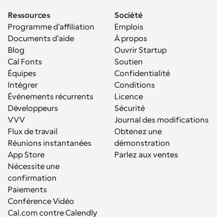
Ressources
Société
Programme d'affiliation
Emplois
Documents d'aide
À propos
Blog
Ouvrir Startup
Cal Fonts
Soutien
Équipes
Confidentialité
Intégrer
Conditions
Événements récurrents
Licence
Développeurs
Sécurité
VVV
Journal des modifications
Flux de travail
Obtenez une 
Réunions instantanées
démonstration
App Store
Parlez aux ventes
Nécessite une 
confirmation
Paiements
Conférence Vidéo
Cal.com contre Calendly