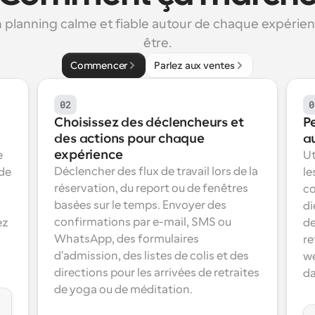
n planning calme et fiable autour de chaque expérien
être.
Commencer
Parlez aux ventes
02
0
Choisissez des déclencheurs et 
P
des actions pour chaque 
a
expérience
 
Ut
Déclencher des flux de travail lors de la 
de 
le
réservation, du report ou de fenêtres 
co
basées sur le temps. Envoyer des 
di
confirmations par e-mail, SMS ou 
z 
de
WhatsApp, des formulaires 
re
d'admission, des listes de colis et des 
we
directions pour les arrivées de retraites 
da
de yoga ou de méditation.