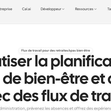
treprise
Cal.ai
Développeur
Ressources
Ta
Flux de travail pour des retraites/spas bien-être
ser la planific
s de bien-être et
c des flux de tra
dministration, prévenez les absences et offrez des expérienc