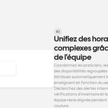
03
Unifiez des horai
complexes grâce
de l'équipe
Coordonnez les praticiens, les 
des disponibilités regroupées 
Attribuez automatiquement le
enseignant en fonction du ser
Déclenchez des alertes interne
vérifications d'inventaire et le
équipe reste alignée pendant qu
couture.