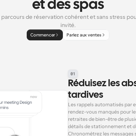
et des spas
 parcours de réservation cohérent et sans stress po
invité.
Commencer
Parlez aux ventes
01
Réduisez les abs
tardives
Les rappels automatisés par e
rendez-vous manqués pour les f
retraites de bien-être de plusi
détails de stationnement et d
Chronométrez les messages sel