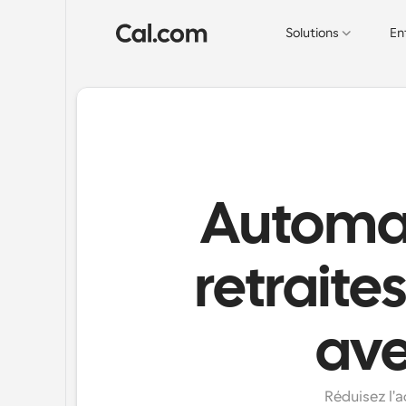
Solutions
En
Automati
retraite
ave
Réduisez l'a