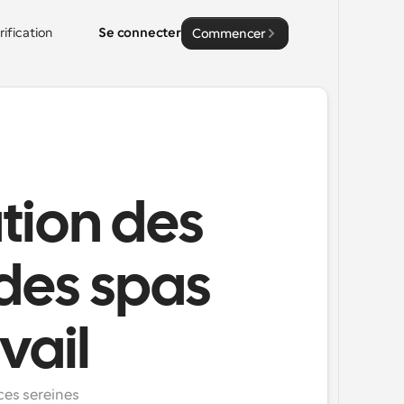
rification
Se connecter
Commencer
ation des
 des spas
vail
es sereines 