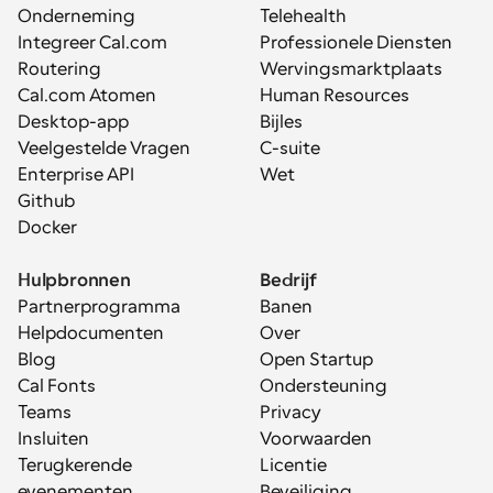
Onderneming
Telehealth
Integreer Cal.com
Professionele Diensten
Routering
Wervingsmarktplaats
Cal.com Atomen
Human Resources
Desktop-app
Bijles
Veelgestelde Vragen
C-suite
Enterprise API
Wet
Github
Docker
Hulpbronnen
Bedrijf
Partnerprogramma
Banen
Helpdocumenten
Over
Blog
Open Startup
Cal Fonts
Ondersteuning
Teams
Privacy
Insluiten
Voorwaarden
Terugkerende 
Licentie
evenementen
Beveiliging