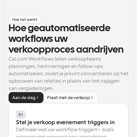
Workflow
Automatiseer planning en herinneringen
Hoe het werkt
Hoe geautomatiseerde 
Blog
workflows uw 
Blijf op de hoogte van het laatste nieuws en updates
Supercharged planning met AI-gestuurde 
oproepen
verkoopproces aandrijven
Instant Vergaderingen
Cal.com Workflows laten verkoopteams 
Ontmoet cliënten binnen enkele minuten
planningen, herinneringen en follow-ups 
automatiseren, zodat je je kunt concentreren op het 
Dynamische Groep Links
opbouwen van relaties in plaats van het najagen 
Boek naadloos vergaderingen met meerdere mensen
van vergaderingen.
Aan de slag
Praat met de verkoop
Webhooks
Ontvang een melding wanneer er iets gebeurt
01
Stel je verkoop evenement triggers in
Definieer wat uw workflow triggert—zoals 