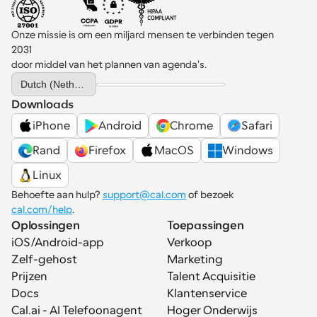
Onze missie is om een miljard mensen te verbinden tegen 
2031 
door middel van het plannen van agenda's.
Select Language
Dutch (Netherlands)
Downloads
iPhone
Android
Chrome
Safari
Rand
Firefox
MacOS
Windows
Linux
Behoefte aan hulp? 
support@cal.com
 of bezoek 
cal.com/help
.
Oplossingen
Toepassingen
iOS/Android-app
Verkoop
Zelf-gehost
Marketing
Prijzen
Talent Acquisitie
Docs
Klantenservice
Cal.ai - AI Telefoonagent
Hoger Onderwijs