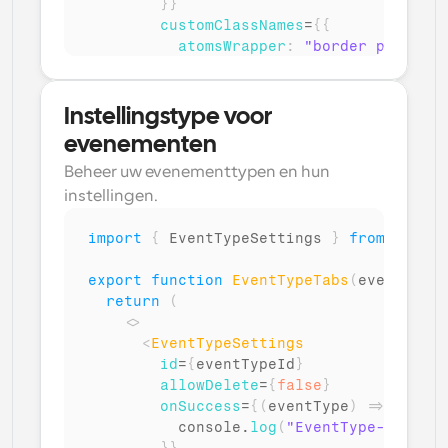
}
}
customClassNames
=
{
{
atomsWrapper
:
"border p-6 roun
buttons
:
{
submit
:
"bg-groen-5
}
}
/>
Instellingstype voor 
</
>
evenementen
)
Beheer uw evenementtypen en hun 
}
instellingen.
import
{
EventTypeSettings
}
from
"@calc
export
function
EventTypeTabs
(
eventTypeI
return
(
<
>
<
EventTypeSettings
id
=
{
eventTypeId
}
allowDelete
=
{
false
}
onSuccess
=
{
(
eventType
)
=>
{
console
.
log
(
"EventType-instell