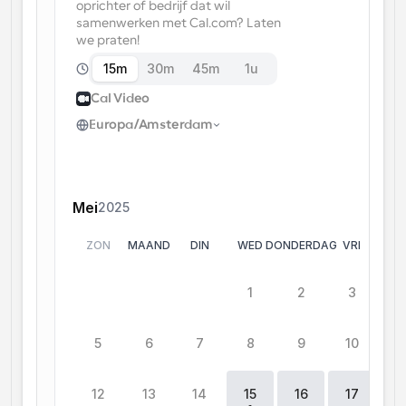
oprichter of bedrijf dat wil 
samenwerken met Cal.com? Laten 
Workflow
we praten!
Automatiseer planning en herinneringen
15m
30m
45m
1u
Blog
Cal Video
Blijf op de hoogte van het laatste nieuws en updates
Europa/Amsterdam
Supercharged planning met AI-gestuurde 
oproepen
Instant Vergaderingen
Ontmoet cliënten binnen enkele minuten
Mei
2025
Dynamische Groep Links
Boek naadloos vergaderingen met meerdere mensen
ZON
MAAND
DIN
WED
DONDERDAG
VRI
S
Webhooks
0
15
15
1
2
3
Ontvang een melding wanneer er iets gebeurt
5
6
7
8
9
10
1
12
13
14
15
16
17
1