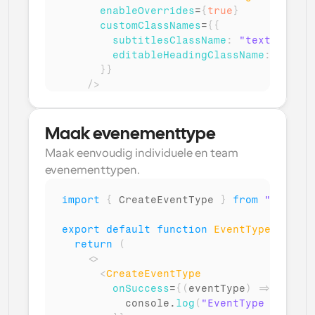
enableOverrides
=
{
true
}
customClassNames
=
{
{
subtitlesClassName
:
"text-grijs"
editableHeadingClassName
:
"font-
}
}
/>
)
;
)
Maak evenementtype
Maak eenvoudig individuele en team 
evenementtypen.
import
{
CreateEventType
}
from
"@calcom
export
default
function
EventType
(
)
{
return
(
<
>
<
CreateEventType
onSuccess
=
{
(
eventType
)
=>
{
console
.
log
(
"EventType succesv