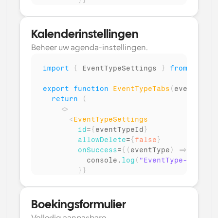
}
}
/>
</
>
)
;
Kalenderinstellingen
)
Beheer uw agenda-instellingen.
import
{
EventTypeSettings
}
from
"@calc
export
function
EventTypeTabs
(
eventTypeI
return
(
<
>
<
EventTypeSettings
id
=
{
eventTypeId
}
allowDelete
=
{
false
}
onSuccess
=
{
(
eventType
)
=>
{
console
.
log
(
"EventType-instell
}
}
/>
</
>
)
;
Boekingsformulier
)