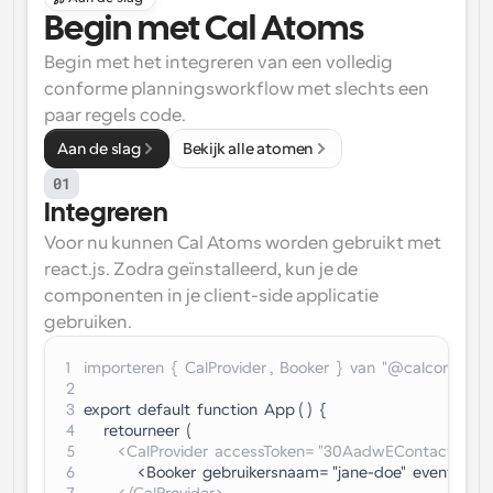
Begin met Cal Atoms
Begin met het integreren van een volledig 
conforme planningsworkflow met slechts een 
paar regels code.
Aan de slag
Bekijk alle atomen
01
Integreren
Voor nu kunnen Cal Atoms worden gebruikt met 
react.js. Zodra geïnstalleerd, kun je de 
componenten in je client-side applicatie 
gebruiken.
1
importeren  {  CalProvider ,  Booker  }  van  "@calcom/ato
2
3
export  default  function  App ( )  {
4
      retourneer  (
5
          <CalProvider  accessToken= "30AadwEContactSal
6
                <Booker  gebruikersnaam= "jane-doe"  eventSlu