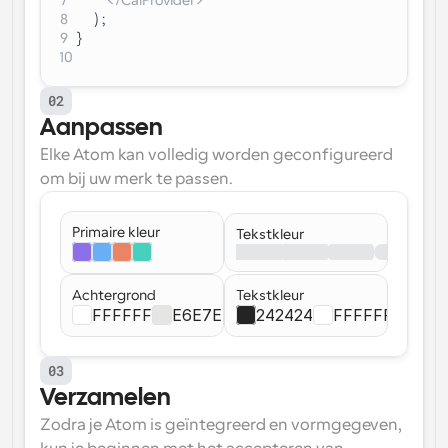
7
          </CalProvider>
8
      ) ;
9
}
10
02
Aanpassen
Elke Atom kan volledig worden geconfigureerd 
om bij uw merk te passen.
Primaire kleur
Tekstkleur
Achtergrond
Tekstkleur
FFFFFF
E6E7E4
242424
FFFFFF
03
Verzamelen
Zodra je Atom is geïntegreerd en vormgegeven, 