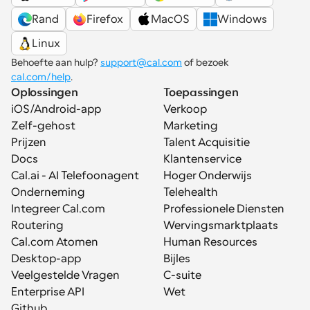
Rand
Firefox
MacOS
Windows
Linux
Behoefte aan hulp? 
support@cal.com
 of bezoek 
cal.com/help
.
Oplossingen
Toepassingen
iOS/Android-app
Verkoop
Zelf-gehost
Marketing
Prijzen
Talent Acquisitie
Docs
Klantenservice
Cal.ai - AI Telefoonagent
Hoger Onderwijs
Onderneming
Telehealth
Integreer Cal.com
Professionele Diensten
Routering
Wervingsmarktplaats
Cal.com Atomen
Human Resources
Desktop-app
Bijles
Veelgestelde Vragen
C-suite
Enterprise API
Wet
Github