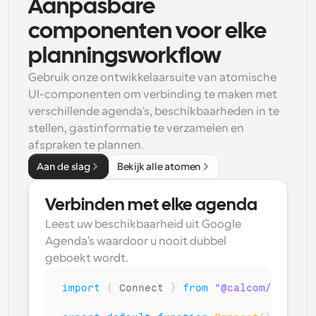
Aanpasbare 
componenten voor elke 
planningsworkflow
Gebruik onze ontwikkelaarsuite van atomische 
UI-componenten om verbinding te maken met 
verschillende agenda's, beschikbaarheden in te 
stellen, gastinformatie te verzamelen en 
afspraken te plannen.
Aan de slag
Bekijk alle atomen
Verbinden met elke agenda
Leest uw beschikbaarheid uit Google 
Agenda's waardoor u nooit dubbel 
geboekt wordt.
import
{
Connect
}
from
"@calcom/atoms"
;