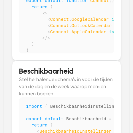
export
default
function
Connect
(
)
{
return
(
<
>
<
Connect
.
GoogleCalendar
isMultiC
<
Connect
.
OutlookCalendar
isMulti
<
Connect
.
AppleCalendar
isMultiCa
</
>
)
}
Beschikbaarheid
Stel herhalende schema's in voor de tijden 
van de dag en de week waarop mensen 
kunnen boeken.
import
{
BeschikbaarheidInstellingen
}
f
export
default
Beschikbaarheid
 = 
(
)
=>
{
return
(
<
BeschikbaarheidInstellingen