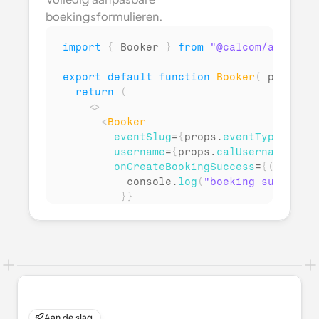
Volledig aanpasbare 
boekingsformulieren.
import
{
Booker
}
from
"@calcom/atoms"
;
export
default
function
Booker
(
props
:
 
return
(
<
>
<
Booker
eventSlug
=
{
props
.
eventTypeSlug
}
username
=
{
props
.
calUsername
}
onCreateBookingSuccess
=
{
(
)
=>
{
console
.
log
(
"boeking succesvol
}
}
/>
</
>
)
}
Aan de slag