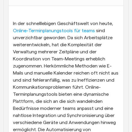
Arbeitsabläufe
Automatisieren Sie die Planung und Erinnerungen
In der schnelllebigen Geschäftswelt von heute,
Blog
Online-Terminplanungstools für teams
 sind 
Bleiben Sie auf dem Laufenden über die neuesten 
unverzichtbar geworden. Da sich Arbeitsplätze 
Nachrichten und Updates.
weiterentwickeln, hat die Komplexität der 
Supercharged Planung mit KI-gestützten Anrufen
Verwaltung mehrerer Zeitpläne und der 
Sofortige Besprechungen
Treffen Sie sich in wenigen Minuten mit Kunden
Koordination von Team-Meetings erheblich 
zugenommen. Herkömmliche Methoden wie E-
Mails und manuelle Kalender reichen oft nicht aus 
Dynamische Gruppenlinks
Nahtlos Meetings mit mehreren Personen buchen
und sind fehleranfällig, was zu Ineffizienzen und 
Kommunikationsproblemen führt. Online-
Webhooks
Terminplanungstools bieten eine dynamische 
Erhalten Sie eine Benachrichtigung, wenn etwas 
Plattform, die sich an die sich wandelnden 
passiert
Bedürfnisse moderner teams anpasst und eine 
nahtlose Integration und Synchronisierung über 
verschiedene Geräte und Anwendungen hinweg 
ermöglicht. Die Automatisierung von 