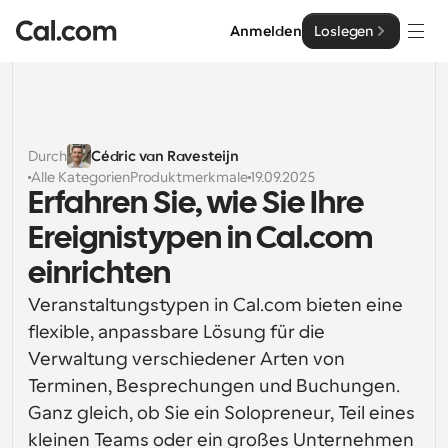
Anmelden
Loslegen
Lösungen
Lösungen
Durch
Cédric van Ravesteijn
Alle Kategorien
Produktmerkmale
19.09.2025
Nach Teamgröße
Enterprise
Erfahren Sie, wie Sie Ihre 
Für Einzelpersonen
Ereignistypen in Cal.com 
Persönliche Terminplanung einfach gemacht
Cal.ai
einrichten
Für Teams
Veranstaltungstypen in Cal.com bieten eine 
Kollaborative Planung für Gruppen
Entwickler
flexible, anpassbare Lösung für die 
Verwaltung verschiedener Arten von 
Für Entwickler
Entwicklerdokumentation
Ressourcen
Leistungsstarke Funktionen und Integrationen
Terminen, Besprechungen und Buchungen. 
Dokumentation für die Cal.com-Plattform
Ganz gleich, ob Sie ein Solopreneur, Teil eines 
API
Preisgestaltung
API
Für Unternehmen
Erstellen Sie Ihre eigenen Integrationen mit unserer 
kleinen Teams oder ein großes Unternehmen 