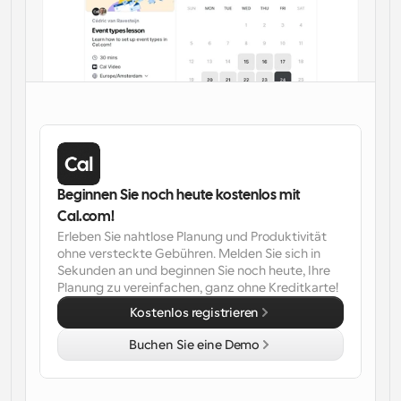
Arbeitsabläufe
Automatisieren Sie die Planung und Erinnerungen
Blog
Bleiben Sie auf dem Laufenden über die neuesten 
Nachrichten und Updates.
Supercharged Planung mit KI-gestützten Anrufen
Sofortige Besprechungen
Treffen Sie sich in wenigen Minuten mit Kunden
Beginnen Sie noch heute kostenlos mit 
Cal.com!
Dynamische Gruppenlinks
Erleben Sie nahtlose Planung und Produktivität 
Nahtlos Meetings mit mehreren Personen buchen
ohne versteckte Gebühren. Melden Sie sich in 
Sekunden an und beginnen Sie noch heute, Ihre 
Webhooks
Planung zu vereinfachen, ganz ohne Kreditkarte!
Erhalten Sie eine Benachrichtigung, wenn etwas 
Kostenlos registrieren
passiert
Buchen Sie eine Demo