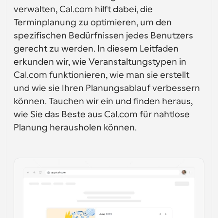
Erstellen Sie Ihre eigenen Integrationen mit unserer 
öffentlichen API
Enterprise-Level-Planungslösungen
verwalten, Cal.com hilft dabei, die 
öffentlichen API
Durch den 
Terminplanung zu optimieren, um den 
App-Store
Planungskomponenten
Anwendung
Integriere dich mit deinen Lieblings-Apps
sfall
spezifischen Bedürfnissen jedes Benutzers 
Verwenden Sie unsere React-Atome, um Ihrer 
Anwendung eine Planung hinzuzufügen.
gerecht zu werden. In diesem Leitfaden 
Rekrutierung
Unterstützung
Kollektive Veranstaltungen
erkunden wir, wie Veranstaltungstypen in 
OAuth-Client erstellen
Veranstaltungen mit mehreren Teilnehmern planen
Cal.com funktionieren, wie man sie erstellt 
Integrieren Sie Cal.com mit OAuth
Gesundheitsversor
und wie sie Ihren Planungsablauf verbessern 
Hilfe-Dokumente
Verkauf
gung
Müssen Sie mehr über unser System erfahren? 
können. Tauchen wir ein und finden heraus, 
Überprüfen Sie die Hilfedokumente.
wie Sie das Beste aus Cal.com für nahtlose 
HR
Telemedizin
Planung herausholen können.
Einbetten
Binden Sie Cal.com in Ihre Website ein
Bildung
Marketing
Außer Haus
Vereinbaren Sie mühelos Freizeit
Probieren Sie Cal.ai jetzt aus!
Zahlungen
Zahlungen für Buchungen akzeptieren