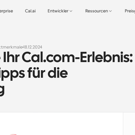
erprise
Cal.ai
Entwickler
Ressourcen
Prei
ktmerkmale
18.12.2024
Ihr Cal.com-Erlebnis: 
pps für die 
g