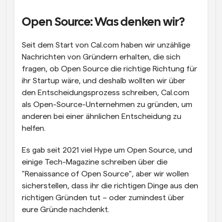
Arbeitsabläufe
Open Source: Was denken wir?
Automatisieren Sie die Planung und Erinnerungen
Seit dem Start von Cal.com haben wir unzählige 
Blog
Bleiben Sie auf dem Laufenden über die neuesten 
Nachrichten von Gründern erhalten, die sich 
Nachrichten und Updates.
fragen, ob Open Source die richtige Richtung für 
Supercharged Planung mit KI-gestützten Anrufen
ihr Startup wäre, und deshalb wollten wir über 
Sofortige Besprechungen
den Entscheidungsprozess schreiben, Cal.com 
Treffen Sie sich in wenigen Minuten mit Kunden
als Open-Source-Unternehmen zu gründen, um 
anderen bei einer ähnlichen Entscheidung zu 
Dynamische Gruppenlinks
helfen.
Nahtlos Meetings mit mehreren Personen buchen
Es gab seit 2021 viel Hype um Open Source, und 
Webhooks
einige Tech-Magazine schreiben über die 
Erhalten Sie eine Benachrichtigung, wenn etwas 
passiert
"Renaissance of Open Source", aber wir wollen 
sicherstellen, dass ihr die richtigen Dinge aus den 
richtigen Gründen tut – oder zumindest über 
eure Gründe nachdenkt.