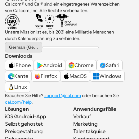
Cal.com® und Cal® sind ein eingetragenes Warenzeichen 
von Cal.com, Inc. Alle Rechte vorbehalten.
Unsere Mission ist es, bis 2031 eine Milliarde Menschen 
durch Kalenderplanung zu verbinden.
Select Language
German (Germany)
Downloads
iPhone
Android
Chrome
Safari
Kante
Firefox
MacOS
Windows
Linux
Brauchen Sie Hilfe? 
support@cal.com
 oder besuchen Sie 
cal.com/help
.
Lösungen
Anwendungsfälle
iOS/Android-App
Verkauf
Selbst gehostet
Marketing
Preisgestaltung
Talentakquise