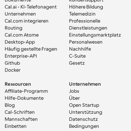
Dokumente
Kundensupport
Cal.ai - KI-Telefonagent
Höhere Bildung
Unternehmen
Telemedizin
Cal.com integrieren
Professionelle 
Routing
Dienstleistungen
Cal.com Atome
Einstellungsmarktplatz
Desktop-App
Personalwesen
Häufig gestellte Fragen
Nachhilfe
Enterprise-API
C-Suite
Github
Gesetz
Docker
Ressourcen
Unternehmen
Affiliate-Programm
Jobs
Hilfe-Dokumente
Über
Blog
Open Startup
Cal-Schriften
Unterstützung
Mannschaften
Datenschutz
Einbetten
Bedingungen