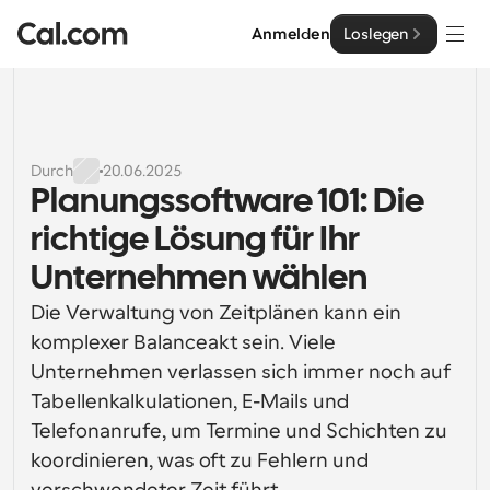
Anmelden
Loslegen
Lösungen
Lösungen
Durch
20.06.2025
Planungssoftware 101: Die 
Nach Teamgröße
Enterprise
richtige Lösung für Ihr 
Für Einzelpersonen
Persönliche Terminplanung einfach gemacht
Unternehmen wählen
Cal.ai
Die Verwaltung von Zeitplänen kann ein 
Für Teams
Kollaborative Planung für Gruppen
komplexer Balanceakt sein. Viele 
Entwickler
Unternehmen verlassen sich immer noch auf 
Für Entwickler
Tabellenkalkulationen, E-Mails und 
Entwicklerdokumentation
Ressourcen
Leistungsstarke Funktionen und Integrationen
Dokumentation für die Cal.com-Plattform
Telefonanrufe, um Termine und Schichten zu 
API
koordinieren, was oft zu Fehlern und 
Preisgestaltung
API
Für Unternehmen
Erstellen Sie Ihre eigenen Integrationen mit unserer 