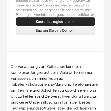
Erleben Sie nahtlose Planung und Produktivität 
ohne versteckte Gebühren. Melden Sie sich in 
Arbeitsabläufe
Sekunden an und beginnen Sie noch heute, Ihre 
Automatisieren Sie die Planung und Erinnerungen
Planung zu vereinfachen, ganz ohne Kreditkarte!
Kostenlos registrieren
Blog
Bleiben Sie auf dem Laufenden über die neuesten 
Buchen Sie eine Demo
Nachrichten und Updates.
Supercharged Planung mit KI-gestützten Anrufen
Sofortige Besprechungen
Treffen Sie sich in wenigen Minuten mit Kunden
Dynamische Gruppenlinks
Nahtlos Meetings mit mehreren Personen buchen
Die Verwaltung von Zeitplänen kann ein 
komplexer Jonglierakt sein. Viele Unternehmen 
Webhooks
verlassen sich immer noch auf 
Erhalten Sie eine Benachrichtigung, wenn etwas 
Tabellenkalkulationen, E-Mails und Telefonanrufe, 
passiert
um Termine und Schichten zu koordinieren, was 
oft zu Fehlern und Zeitverschwendung führt. Es 
gibt keine Universallösung in Form der 
besten 
Terminplanungssoftware
, aber die richtige kann 