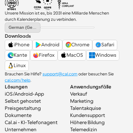
Unsere Mission ist es, bis 2031 eine Milliarde Menschen 
durch Kalenderplanung zu verbinden.
Select Language
German (Germany)
Downloads
iPhone
Android
Chrome
Safari
Kante
Firefox
MacOS
Windows
Linux
Brauchen Sie Hilfe? 
support@cal.com
 oder besuchen Sie 
cal.com/help
.
Lösungen
Anwendungsfälle
iOS/Android-App
Verkauf
Selbst gehostet
Marketing
Preisgestaltung
Talentakquise
Dokumente
Kundensupport
Cal.ai - KI-Telefonagent
Höhere Bildung
Unternehmen
Telemedizin