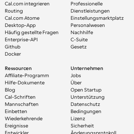
Cal.com integrieren
Professionelle 
Routing
Dienstleistungen
Cal.com Atome
Einstellungsmarktplatz
Desktop-App
Personalwesen
Häufig gestellte Fragen
Nachhilfe
Enterprise-API
C-Suite
Github
Gesetz
Docker
Ressourcen
Unternehmen
Affiliate-Programm
Jobs
Hilfe-Dokumente
Über
Blog
Open Startup
Cal-Schriften
Unterstützung
Mannschaften
Datenschutz
Einbetten
Bedingungen
Wiederkehrende 
Lizenz
Ereignisse
Sicherheit
Entwickler
Änderungsprotokoll