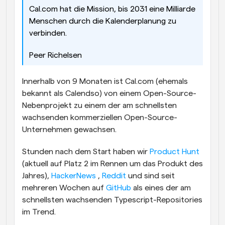
Cal.com hat die Mission, bis 2031 eine Milliarde 
Arbeitsabläufe
Menschen durch die Kalenderplanung zu 
Automatisieren Sie die Planung und Erinnerungen
verbinden.
Blog
Peer Richelsen
Bleiben Sie auf dem Laufenden über die neuesten 
Nachrichten und Updates.
Supercharged Planung mit KI-gestützten Anrufen
Innerhalb von 9 Monaten ist Cal.com (ehemals 
Sofortige Besprechungen
bekannt als Calendso) von einem Open-Source-
Treffen Sie sich in wenigen Minuten mit Kunden
Nebenprojekt zu einem der am schnellsten 
wachsenden kommerziellen Open-Source-
Dynamische Gruppenlinks
Unternehmen gewachsen.
Nahtlos Meetings mit mehreren Personen buchen
Stunden nach dem Start haben wir 
Product Hunt 
Webhooks
(aktuell auf Platz 2 im Rennen um das Produkt des 
Erhalten Sie eine Benachrichtigung, wenn etwas 
passiert
Jahres), 
HackerNews 
, 
Reddit 
und sind seit 
mehreren Wochen auf 
GitHub
 als eines der am 
schnellsten wachsenden Typescript-Repositories 
im Trend.