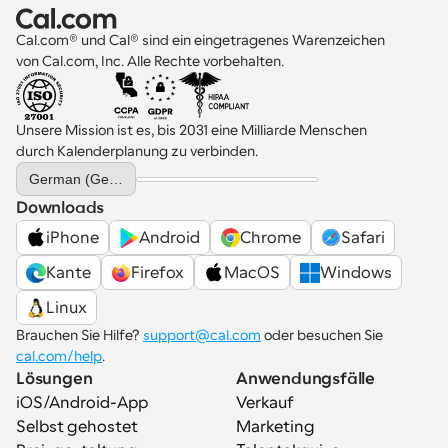
Cal.com® und Cal® sind ein eingetragenes Warenzeichen 
von Cal.com, Inc. Alle Rechte vorbehalten.
Unsere Mission ist es, bis 2031 eine Milliarde Menschen 
durch Kalenderplanung zu verbinden.
Select Language
German (Germany)
Downloads
iPhone
Android
Chrome
Safari
Kante
Firefox
MacOS
Windows
Linux
Brauchen Sie Hilfe? 
support@cal.com
 oder besuchen Sie 
cal.com/help
.
Lösungen
Anwendungsfälle
iOS/Android-App
Verkauf
Selbst gehostet
Marketing