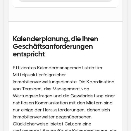
Arbeitsabläufe
Automatisieren Sie die Planung und Erinnerungen
Blog
Bleiben Sie auf dem Laufenden über die neuesten 
Kalenderplanung, die Ihren 
Nachrichten und Updates.
Supercharged Planung mit KI-gestützten Anrufen
Geschäftsanforderungen 
Sofortige Besprechungen
entspricht
Treffen Sie sich in wenigen Minuten mit Kunden
Effizientes Kalendermanagement steht im 
Dynamische Gruppenlinks
Mittelpunkt erfolgreicher 
Nahtlos Meetings mit mehreren Personen buchen
Immobilienverwaltungsdienste. Die Koordination 
von Terminen, das Management von 
Webhooks
Wartungsanfragen und die Gewährleistung einer 
Erhalten Sie eine Benachrichtigung, wenn etwas 
passiert
nahtlosen Kommunikation mit den Mietern sind 
nur einige der Herausforderungen, denen sich 
Immobilienverwalter gegenübersehen. 
Glücklicherweise  bietet Cal.com eine 