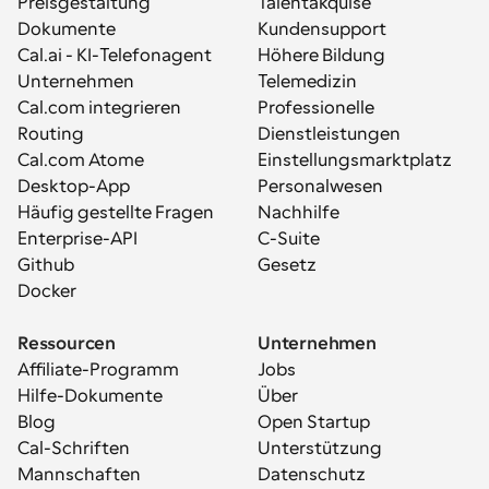
Preisgestaltung
Talentakquise
Dokumente
Kundensupport
Cal.ai - KI-Telefonagent
Höhere Bildung
Unternehmen
Telemedizin
Cal.com integrieren
Professionelle 
Routing
Dienstleistungen
Cal.com Atome
Einstellungsmarktplatz
Desktop-App
Personalwesen
Häufig gestellte Fragen
Nachhilfe
Enterprise-API
C-Suite
Github
Gesetz
Docker
Ressourcen
Unternehmen
Affiliate-Programm
Jobs
Hilfe-Dokumente
Über
Blog
Open Startup
Cal-Schriften
Unterstützung
Mannschaften
Datenschutz