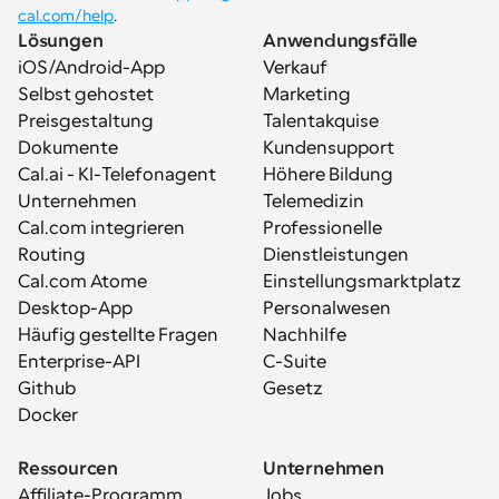
cal.com/help
.
Lösungen
Anwendungsfälle
iOS/Android-App
Verkauf
Selbst gehostet
Marketing
Preisgestaltung
Talentakquise
Dokumente
Kundensupport
Cal.ai - KI-Telefonagent
Höhere Bildung
Unternehmen
Telemedizin
Cal.com integrieren
Professionelle 
Routing
Dienstleistungen
Cal.com Atome
Einstellungsmarktplatz
Desktop-App
Personalwesen
Häufig gestellte Fragen
Nachhilfe
Enterprise-API
C-Suite
Github
Gesetz
Docker
Ressourcen
Unternehmen
Affiliate-Programm
Jobs