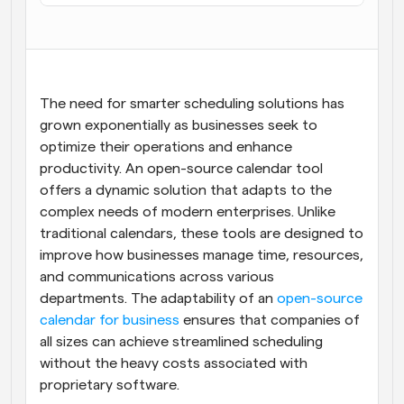
Arbeitsabläufe
Automatisieren Sie die Planung und Erinnerungen
Blog
Bleiben Sie auf dem Laufenden über die neuesten 
The need for smarter scheduling solutions has 
Nachrichten und Updates.
grown exponentially as businesses seek to 
Supercharged Planung mit KI-gestützten Anrufen
optimize their operations and enhance 
Sofortige Besprechungen
productivity. An open-source calendar tool 
Treffen Sie sich in wenigen Minuten mit Kunden
offers a dynamic solution that adapts to the 
complex needs of modern enterprises. Unlike 
Dynamische Gruppenlinks
traditional calendars, these tools are designed to 
Nahtlos Meetings mit mehreren Personen buchen
improve how businesses manage time, resources, 
and communications across various 
Webhooks
Erhalten Sie eine Benachrichtigung, wenn etwas 
departments. The adaptability of an 
open-source 
passiert
calendar for business
 ensures that companies of 
all sizes can achieve streamlined scheduling 
without the heavy costs associated with 
proprietary software.