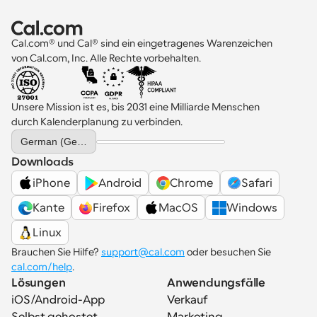
Cal.com® und Cal® sind ein eingetragenes Warenzeichen 
von Cal.com, Inc. Alle Rechte vorbehalten.
Unsere Mission ist es, bis 2031 eine Milliarde Menschen 
durch Kalenderplanung zu verbinden.
Select Language
German (Germany)
Downloads
iPhone
Android
Chrome
Safari
Kante
Firefox
MacOS
Windows
Linux
Brauchen Sie Hilfe? 
support@cal.com
 oder besuchen Sie 
cal.com/help
.
Lösungen
Anwendungsfälle
iOS/Android-App
Verkauf