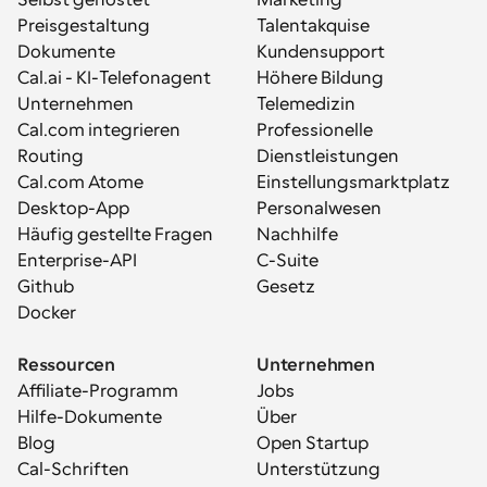
Selbst gehostet
Marketing
Preisgestaltung
Talentakquise
Dokumente
Kundensupport
Cal.ai - KI-Telefonagent
Höhere Bildung
Unternehmen
Telemedizin
Cal.com integrieren
Professionelle 
Routing
Dienstleistungen
Cal.com Atome
Einstellungsmarktplatz
Desktop-App
Personalwesen
Häufig gestellte Fragen
Nachhilfe
Enterprise-API
C-Suite
Github
Gesetz
Docker
Ressourcen
Unternehmen
Affiliate-Programm
Jobs
Hilfe-Dokumente
Über
Blog
Open Startup
Cal-Schriften
Unterstützung