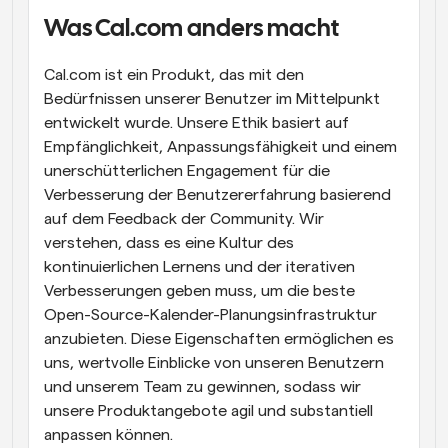
Was Cal.com anders macht
Arbeitsabläufe
Automatisieren Sie die Planung und Erinnerungen
Cal.com ist ein Produkt, das mit den 
Blog
Bedürfnissen unserer Benutzer im Mittelpunkt 
Bleiben Sie auf dem Laufenden über die neuesten 
entwickelt wurde. Unsere Ethik basiert auf 
Nachrichten und Updates.
Empfänglichkeit, Anpassungsfähigkeit und einem 
Supercharged Planung mit KI-gestützten Anrufen
unerschütterlichen Engagement für die 
Sofortige Besprechungen
Verbesserung der Benutzererfahrung basierend 
Treffen Sie sich in wenigen Minuten mit Kunden
auf dem Feedback der Community. Wir 
verstehen, dass es eine Kultur des 
Dynamische Gruppenlinks
kontinuierlichen Lernens und der iterativen 
Nahtlos Meetings mit mehreren Personen buchen
Verbesserungen geben muss, um die beste 
Webhooks
Open-Source-Kalender-Planungsinfrastruktur 
Erhalten Sie eine Benachrichtigung, wenn etwas 
anzubieten. Diese Eigenschaften ermöglichen es 
passiert
uns, wertvolle Einblicke von unseren Benutzern 
und unserem Team zu gewinnen, sodass wir 
unsere Produktangebote agil und substantiell 
anpassen können.