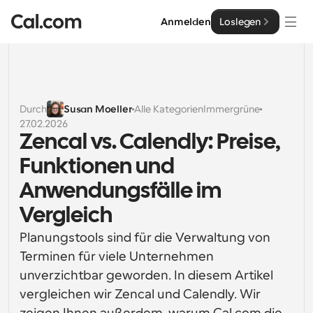
Anmelden
Loslegen
Lösungen
Lösungen
Durch
Susan Moeller
Alle Kategorien
Immergrüne
27.02.2026
Nach Teamgröße
Enterprise
Zencal vs. Calendly: Preise, 
Für Einzelpersonen
Funktionen und 
Persönliche Terminplanung einfach gemacht
Cal.ai
Anwendungsfälle im 
Für Teams
Vergleich
Kollaborative Planung für Gruppen
Entwickler
Planungstools sind für die Verwaltung von 
Für Entwickler
Terminen für viele Unternehmen 
Entwicklerdokumentation
Ressourcen
Leistungsstarke Funktionen und Integrationen
Dokumentation für die Cal.com-Plattform
unverzichtbar geworden. In diesem Artikel 
API
vergleichen wir Zencal und Calendly. Wir 
Preisgestaltung
API
Für Unternehmen
Erstellen Sie Ihre eigenen Integrationen mit unserer 