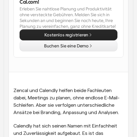
Cal.com!
Erleben Sie nahtlose Planung und Produktivität 
Arbeitsabläufe
ohne versteckte Gebühren. Melden Sie sich in 
Automatisieren Sie die Planung und Erinnerungen
Sekunden an und beginnen Sie noch heute, Ihre 
Planung zu vereinfachen, ganz ohne Kreditkarte!
Blog
Kostenlos registrieren
Bleiben Sie auf dem Laufenden über die neuesten 
Nachrichten und Updates.
Buchen Sie eine Demo
Supercharged Planung mit KI-gestützten Anrufen
Sofortige Besprechungen
Treffen Sie sich in wenigen Minuten mit Kunden
Dynamische Gruppenlinks
Nahtlos Meetings mit mehreren Personen buchen
Zencal und Calendly helfen beide Fachleuten 
Webhooks
dabei, Meetings zu planen, ohne endlose E-Mail-
Erhalten Sie eine Benachrichtigung, wenn etwas 
Schleifen. Aber sie verfolgen unterschiedliche 
passiert
Ansätze bei Branding, Anpassung und Analysen.
Calendly hat sich seinen Namen mit Einfachheit 
und Zuverlässigkeit aufgebaut. Es ist das 