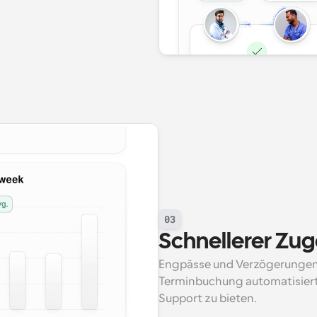
03
Schnellerer Zu
Engpässe und Verzögerungen r
Terminbuchung automatisiert
Support zu bieten.