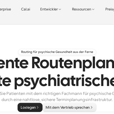
erprise
Cal.ai
Entwickler
Ressourcen
Prei
Routing für psychische Gesundheit aus der Ferne
gente Routenpla
te psychiatrisc
Sie Patienten mit dem richtigen Fachmann für psychische 
durch eine nahtlose, sichere Terminplanungsinfrastruktur.
Loslegen
Mit dem Vertrieb sprechen