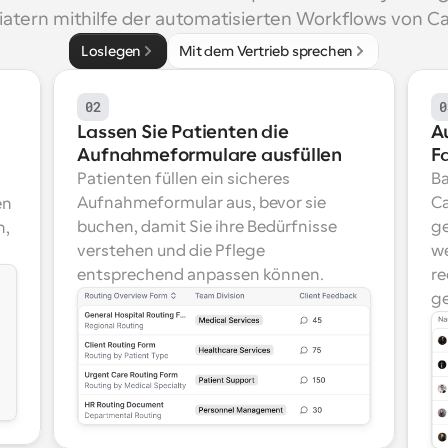
iatern mithilfe der automatisierten Workflows von Ca
Loslegen
Mit dem Vertrieb sprechen
02
0
Lassen Sie Patienten die 
A
Aufnahmeformulare ausfüllen
F
Patienten füllen ein sicheres 
Ba
Aufnahmeformular aus, bevor sie 
Ca
n 
buchen, damit Sie ihre Bedürfnisse 
ge
, 
verstehen und die Pflege 
we
entsprechend anpassen können.
re
ge