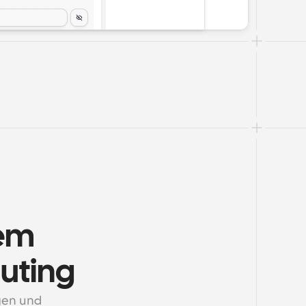
em 
outing
en und 