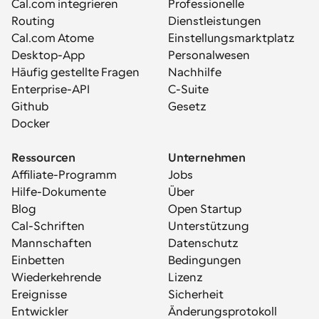
Cal.com integrieren
Professionelle 
Routing
Dienstleistungen
Cal.com Atome
Einstellungsmarktplatz
Desktop-App
Personalwesen
Häufig gestellte Fragen
Nachhilfe
Enterprise-API
C-Suite
Github
Gesetz
Docker
Ressourcen
Unternehmen
Affiliate-Programm
Jobs
Hilfe-Dokumente
Über
Blog
Open Startup
Cal-Schriften
Unterstützung
Mannschaften
Datenschutz
Einbetten
Bedingungen
Wiederkehrende 
Lizenz
Ereignisse
Sicherheit
Entwickler
Änderungsprotokoll