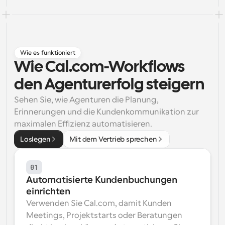
Arbeitsabläufe
Automatisieren Sie die Planung und Erinnerungen
Blog
Wie es funktioniert
Bleiben Sie auf dem Laufenden über die neuesten 
Wie Cal.com-Workflows 
Nachrichten und Updates.
Supercharged Planung mit KI-gestützten Anrufen
den Agenturerfolg steigern
Sofortige Besprechungen
Treffen Sie sich in wenigen Minuten mit Kunden
Sehen Sie, wie Agenturen die Planung, 
Erinnerungen und die Kundenkommunikation zur 
maximalen Effizienz automatisieren.
Dynamische Gruppenlinks
Nahtlos Meetings mit mehreren Personen buchen
Loslegen
Mit dem Vertrieb sprechen
Webhooks
Erhalten Sie eine Benachrichtigung, wenn etwas 
01
passiert
Automatisierte Kundenbuchungen 
einrichten
Verwenden Sie Cal.com, damit Kunden 
Meetings, Projektstarts oder Beratungen 