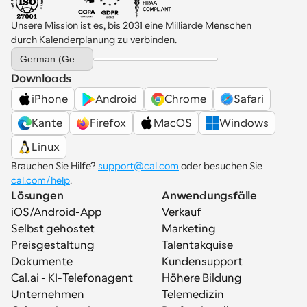
Unsere Mission ist es, bis 2031 eine Milliarde Menschen 
durch Kalenderplanung zu verbinden.
Select Language
German (Germany)
Downloads
iPhone
Android
Chrome
Safari
Kante
Firefox
MacOS
Windows
Linux
Brauchen Sie Hilfe? 
support@cal.com
 oder besuchen Sie 
cal.com/help
.
Lösungen
Anwendungsfälle
iOS/Android-App
Verkauf
Selbst gehostet
Marketing
Preisgestaltung
Talentakquise
Dokumente
Kundensupport
Cal.ai - KI-Telefonagent
Höhere Bildung
Unternehmen
Telemedizin